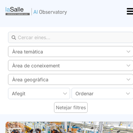
Vés
al
contingut
Àrea temàtica
Àrea de coneixement
Àrea geogràfica
Netejar filtres