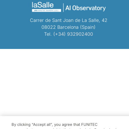
Carrer de Sant Joan de La Salle, 42
08022 Barcelona (Spain)
Tel.
(+34) 932902400
By clicking “Accept all”, you agree that FUNITEC