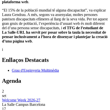
plataforma web
.
“El 15% de la població mundial té alguna discapacitat”, va explicar
Laura Gendrau. A més, segons va assenyalar, moltes persones
pateixen discapacitats efímeres al llarg de la seva vida. Per tot aquest
gran gruix de població, l’experiència d’usuari web és molt diferent
del d’una persona sense discapacitats, i
el TFG de l’estudiant de
La Salle-URL ha servit per posar sobre la taula la necessitat de
pensar inclusivament a l’hora de dissenyar i plantejar la creació
d’una pàgina web
.
i
Enllaços Destacats
Grau d'Enginyeria Multimèdia
Agenda
2
set
Welcome Week 2026-27
La Salle Campus Barcelona
17