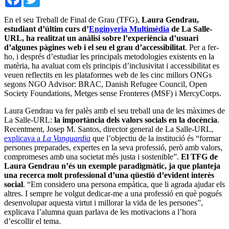
En el seu Treball de Final de Grau (TFG),
Laura Gendrau,
estudiant d’últim curs d’
Enginyeria Multimèdia
de La Salle-
URL, ha realitzat un anàlisi sobre l’experiència d’usuari
d’algunes pàgines web i el seu el grau d’accessibilitat
. Per a fer-
ho, i després d’estudiar les principals metodologies existents en la
matèria, ha avaluat com els principis d’inclusivitat i accessibilitat es
veuen reflectits en les plataformes web de les cinc millors ONGs
segons NGO Advisor: BRAC, Danish Refugee Council, Open
Society Foundations, Metges sense Fronteres (MSF) i MercyCorps.
Laura Gendrau va fer palès amb el seu treball una de les màximes de
La Salle-URL:
la importància dels valors socials en la docència
.
Recentment, Josep M. Santos, director general de La Salle-URL,
explicava a
La Vanguardia
que l’objectiu de la institució és “formar
persones preparades, expertes en la seva professió, però amb valors,
compromeses amb una societat més justa i sostenible”.
El TFG de
Laura Gendrau n’és un exemple paradigmàtic, ja que planteja
una recerca molt professional d’una qüestió d’evident interès
social
. “Em considero una persona empàtica, que li agrada ajudar els
altres. I sempre he volgut dedicar-me a una professió en què pogués
desenvolupar aquesta virtut i millorar la vida de les persones”,
explicava l’alumna quan parlava de les motivacions a l’hora
d’escollir el tema.