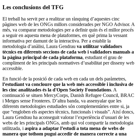
Les conclusions del TFG
El treball ha servit per a realitzar un rànquing d’aquestes cinc
pàgines web de les ONGs millors considerades per NGO Advisor. A
més, va comparar metodologies per a definir quin és el millor procés
a seguir en aquesta mena de plataformes, en què prima la vessant
informativa per damunt de la interactiva. Per a establir la
metodologia d’anàlisi, Laura Gendrau
va utilitzar validadors
tècnics en diferents seccions de cada web i validadors manuals a
la pàgina principal de cada plataforma
, estudiant el grau de
compliment de les principals normatives d’usabilitat per disseny web
accessible.
En funció de la posició de cada web en cada un dels paràmetres,
l’estudiant va concloure que la web més accessible i inclusiva de
les cinc analitzades és la d'Open Society Foundations
. A
continuació se situen MercyCorps, Danish Refugee Council, BRAC
i Metges sense Fronteres. D’altra banda, va assenyalar que les
diferents metodologies estudiades són complementàries entre si, ja
que “engloben els aspectes tècnics, funcionals i visuals”. Així doncs,
Laura Gendrau ha aconseguit valorar l’experiència d’usuari de les
webs de les principals ONGs, amb qui vol compartir la metodologia
utilitzada, i
aspira a adaptar l’estudi a tota mena de webs de
manera que tothom pugui accedir de manera correcte a una