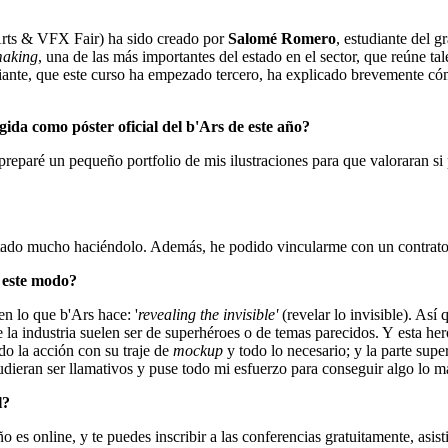
l Arts & VFX Fair) ha sido creado por
Salomé Romero
, estudiante del 
making
, una de las más importantes del estado en el sector, que reúne ta
tudiante, que este curso ha empezado tercero, ha explicado brevemente c
ida como póster oficial del b'Ars de este año?
reparé un pequeño portfolio de mis ilustraciones para que valoraran si p
tado mucho haciéndolo. Además, he podido vincularme con un contrato 
e este modo?
en lo que b'Ars hace: '
revealing the invisible'
(revelar lo invisible). Así
 la industria suelen ser de superhéroes o de temas parecidos. Y esta hero
do la acción con su traje de
mockup
y todo lo necesario; y la parte supe
dieran ser llamativos y puse todo mi esfuerzo para conseguir algo lo má
?​
o es online, y te puedes inscribir a las conferencias gratuitamente, asis