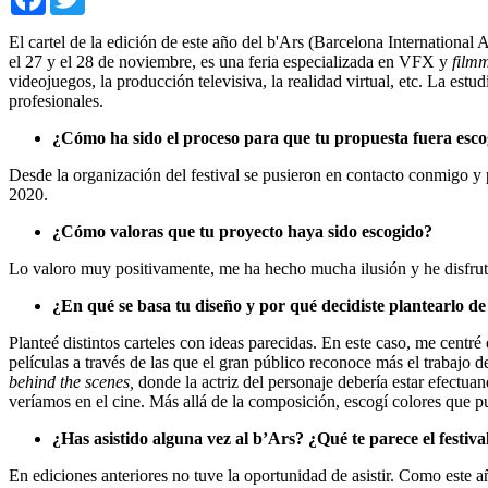
El cartel de la edición de este año del b'Ars (Barcelona Internationa
el 27 y el 28 de noviembre, es una feria especializada en VFX y
film
videojuegos, la producción televisiva, la realidad virtual, etc. La es
profesionales.
¿Cómo ha sido el proceso para que tu propuesta fuera escog
Desde la organización del festival se pusieron en contacto conmigo y p
2020.
¿Cómo valoras que tu proyecto haya sido escogido?
Lo valoro muy positivamente, me ha hecho mucha ilusión y he disfru
¿En qué se basa tu diseño y por qué decidiste plantearlo d
Planteé distintos carteles con ideas parecidas. En este caso, me centré 
películas a través de las que el gran público reconoce más el trabajo de
behind the scenes,
donde la actriz del personaje debería estar efectuan
veríamos en el cine. Más allá de la composición, escogí colores que pu
¿Has asistido alguna vez al b’Ars? ¿Qué te parece el festival
En ediciones anteriores no tuve la oportunidad de asistir. Como este añ