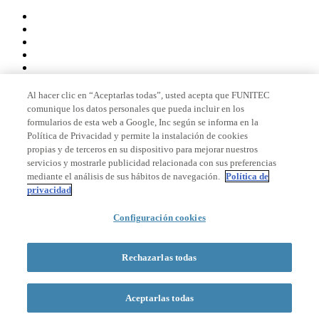
Al hacer clic en “Aceptarlas todas”, usted acepta que FUNITEC
comunique los datos personales que pueda incluir en los
Miembro de
formularios de esta web a Google, Inc según se informa en la
Política de Privacidad y permite la instalación de cookies
propias y de terceros en su dispositivo para mejorar nuestros
servicios y mostrarle publicidad relacionada con sus preferencias
Acreditaciones
mediante el análisis de sus hábitos de navegación.
Política de
privacidad
Configuración cookies
© 2026 La Salle Campus Barcelona - URL |
Aviso legal
|
Política de
privacidad
|
Política de cookies
Rechazarlas todas
Formulario de búsqueda
Aceptarlas todas