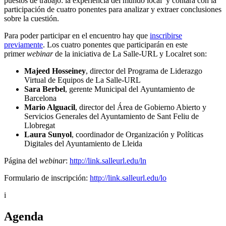
puestos de trabajo: la experiencia del mundo local’ y contará con la
participación de cuatro ponentes para analizar y extraer conclusiones
sobre la cuestión.
Para poder participar en el encuentro hay que
inscribirse
previamente
. Los cuatro ponentes que participarán en este
primer
webinar
de la iniciativa de La Salle-URL y Localret son:
Majeed Hosseiney
, director del Programa de Liderazgo
Virtual de Equipos de La Salle-URL
Sara Berbel
, gerente Municipal del Ayuntamiento de
Barcelona
Mario Alguacil
, director del Área de Gobierno Abierto y
Servicios Generales del Ayuntamiento de Sant Feliu de
Llobregat
Laura Sunyol
, coordinador de Organización y Políticas
Digitales del Ayuntamiento de Lleida
Página del
webinar
:
http://link.salleurl.edu/ln
Formulario de inscripción:
http://link.salleurl.edu/lo
i
Agenda