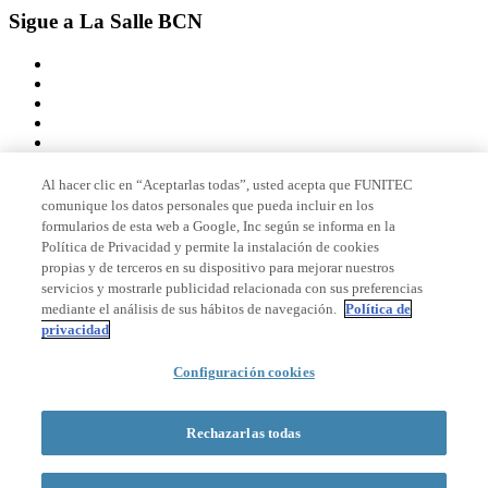
Sigue a La Salle BCN
Al hacer clic en “Aceptarlas todas”, usted acepta que FUNITEC
comunique los datos personales que pueda incluir en los
Miembro de
formularios de esta web a Google, Inc según se informa en la
Política de Privacidad y permite la instalación de cookies
propias y de terceros en su dispositivo para mejorar nuestros
servicios y mostrarle publicidad relacionada con sus preferencias
Acreditaciones
mediante el análisis de sus hábitos de navegación.
Política de
privacidad
© 2026 La Salle Campus Barcelona - URL |
Aviso legal
|
Política de
Configuración cookies
privacidad
|
Política de cookies
Formulario de búsqueda
Rechazarlas todas