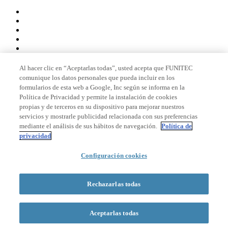
Al hacer clic en “Aceptarlas todas”, usted acepta que FUNITEC
comunique los datos personales que pueda incluir en los
Miembro de
formularios de esta web a Google, Inc según se informa en la
Política de Privacidad y permite la instalación de cookies
propias y de terceros en su dispositivo para mejorar nuestros
servicios y mostrarle publicidad relacionada con sus preferencias
Acreditaciones
mediante el análisis de sus hábitos de navegación.
Política de
privacidad
Configuración cookies
© 2026 La Salle Campus Barcelona - URL |
Aviso legal
|
Política de
privacidad
|
Política de cookies
Rechazarlas todas
Formulario de búsqueda
Aceptarlas todas