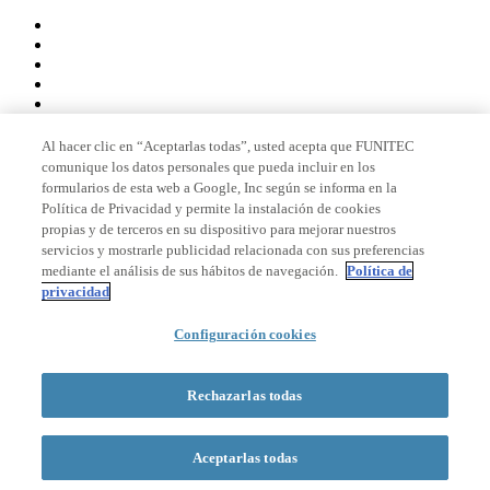
Al hacer clic en “Aceptarlas todas”, usted acepta que FUNITEC
comunique los datos personales que pueda incluir en los
Miembro de
formularios de esta web a Google, Inc según se informa en la
Política de Privacidad y permite la instalación de cookies
propias y de terceros en su dispositivo para mejorar nuestros
servicios y mostrarle publicidad relacionada con sus preferencias
Acreditaciones
mediante el análisis de sus hábitos de navegación.
Política de
privacidad
Configuración cookies
© 2026 La Salle Campus Barcelona - URL |
Aviso legal
|
Política de
privacidad
|
Política de cookies
Rechazarlas todas
Formulario de búsqueda
Aceptarlas todas