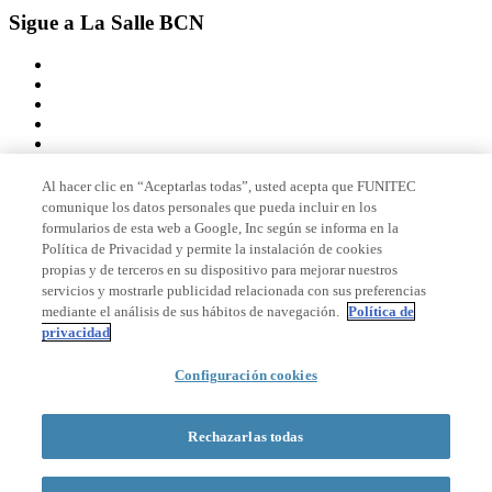
Sigue a La Salle BCN
Al hacer clic en “Aceptarlas todas”, usted acepta que FUNITEC
comunique los datos personales que pueda incluir en los
Miembro de
formularios de esta web a Google, Inc según se informa en la
Política de Privacidad y permite la instalación de cookies
propias y de terceros en su dispositivo para mejorar nuestros
servicios y mostrarle publicidad relacionada con sus preferencias
Acreditaciones
mediante el análisis de sus hábitos de navegación.
Política de
privacidad
Configuración cookies
© 2026 La Salle Campus Barcelona - URL |
Aviso legal
|
Política de
privacidad
|
Política de cookies
Rechazarlas todas
Formulario de búsqueda