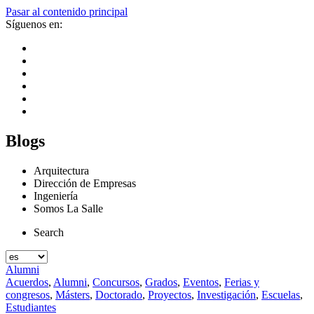
Pasar al contenido principal
Síguenos en:
Blogs
Arquitectura
Dirección de Empresas
Ingeniería
Somos La Salle
Search
Alumni
Acuerdos
,
Alumni
,
Concursos
,
Grados
,
Eventos
,
Ferias y
congresos
,
Másters
,
Doctorado
,
Proyectos
,
Investigación
,
Escuelas
,
Estudiantes