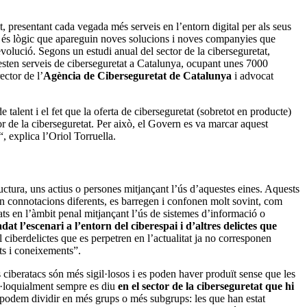
it, presentant cada vegada més serveis en l’entorn digital per als seus
ts, és lògic que apareguin noves solucions i noves companyies que
evolució. Segons un estudi anual del sector de la ciberseguretat,
sten serveis de ciberseguretat a Catalunya, ocupant unes 7000
rector de l’
Agència de Ciberseguretat de Catalunya
i advocat
talent i el fet que la oferta de ciberseguretat (sobretot en producte)
or de la ciberseguretat. Per això, el Govern es va marcar aquest
, explica l’Oriol Torruella.
uctura, uns actius o persones mitjançant l’ús d’aquestes eines. Aquests
nen connotacions diferents, es barregen i confonen molt sovint, com
cats en l’àmbit penal mitjançant l’ús de sistemes d’informació o
ladat l’escenari a l’entorn del ciberespai i d’altres delictes que
 ciberdelictes que es perpetren en l’actualitat ja no corresponen
ats i coneixements”.
ls ciberatacs són més sigil·losos i es poden haver produït sense que les
ol·loquialment sempre es diu
en el sector de la ciberseguretat que hi
s podem dividir en més grups o més subgrups: les que han estat