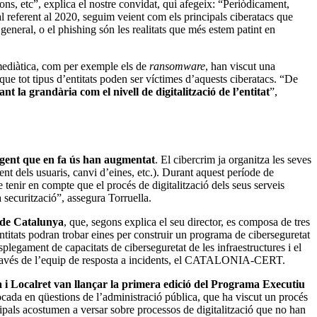
ions, etc”, explica el nostre convidat, qui afegeix: “Periòdicament,
 referent al 2020, seguim veient com els principals ciberatacs que
general, o el phishing són les realitats que més estem patint en
 mediàtica, com per exemple els de
ransomware
, han viscut una
 que tot tipus d’entitats poden ser víctimes d’aquests ciberatacs. “De
nt la grandària com el nivell de digitalització de l’entitat
”,
la gent que en fa ús han augmentat
. El cibercrim ja organitza les seves
ment dels usuaris, canvi d’eines, etc.). Durant aquest període de
e tenir en compte que el procés de digitalització dels seus serveis
 securització”, assegura Torruella.
l de Catalunya
, que, segons explica el seu director, es composa de tres
ntitats podran trobar eines per construir un programa de ciberseguretat
legament de capacitats de ciberseguretat de les infraestructures i el
a través de l’equip de resposta a incidents, el CATALONIA-CERT.
i Localret van llançar la primera edició del Programa Executiu
ocada en qüestions de l’administració pública, que ha viscut un procés
incipals acostumen a versar sobre processos de digitalització que no han