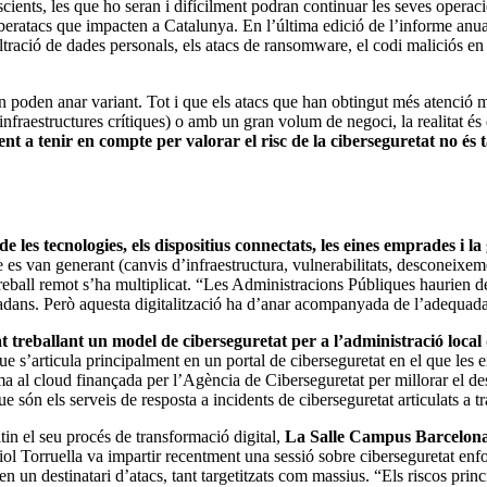
scients, les que ho seran i difícilment podran continuar les seves operac
beratacs que impacten a Catalunya. En l’última edició de l’informe anual
ltració de dades personals, els atacs de ransomware, el codi maliciós en 
xen poden anar variant. Tot i que els atacs que han obtingut més atenció
o infraestructures crítiques) o amb un gran volum de negoci, la realitat és
ent a tenir en compte per valorar el risc de la ciberseguretat no és ta
 les tecnologies, els dispositius connectats, les eines emprades i 
que es van generant (canvis d’infraestructura, vulnerabilitats, desconeixe
 treball remot s’ha multiplicat. “Les Administracions Públiques haurien d
utadans. Però aquesta digitalització ha d’anar acompanyada de l’adequada
t treballant un model de ciberseguretat per a l’administració loca
 s’articula principalment en un portal de ciberseguretat en el que les e
al cloud finançada per l’Agència de Ciberseguretat per millorar el desp
ón els serveis de resposta a incidents de ciberseguretat articulats 
itin el seu procés de transformació digital,
La Salle Campus Barcelona 
iol Torruella va impartir recentment una sessió sobre ciberseguretat enf
 en un destinatari d’atacs, tant targetitzats com massius. “Els riscos pr