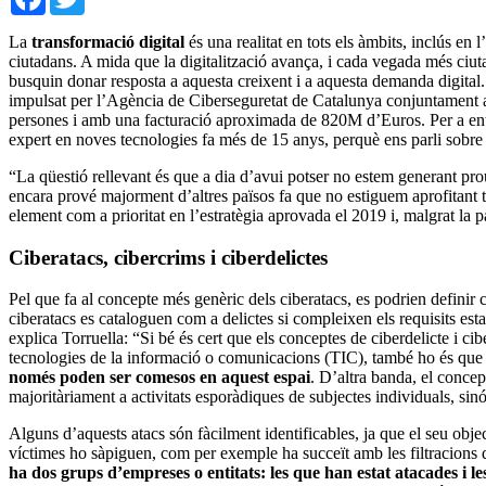
La
transformació digital
és una realitat en tots els àmbits, inclús en
ciutadans. A mida que la digitalització avança, i cada vegada més ciut
busquin donar resposta a aquesta creixent i a aquesta demanda digital. 
impulsat per l’Agència de Ciberseguretat de Catalunya conjuntament a
persones i amb una facturació aproximada de 820M d’Euros. Per a ent
expert en noves tecnologies fa més de 15 anys, perquè ens parli sobre 
“La qüestió rellevant és que a dia d’avui potser no estem generant prou 
encara prové majorment d’altres països fa que no estiguem aprofitant to
element com a prioritat en l’estratègia aprovada el 2019 i, malgrat la p
Ciberatacs, cibercrims i ciberdelictes
Pel que fa al concepte més genèric dels ciberatacs, es podrien definir 
ciberatacs es cataloguen com a delictes si compleixen els requisits est
explica Torruella: “Si bé és cert que els conceptes de ciberdelicte i ci
tecnologies de la informació o comunicacions (TIC), també ho és qu
només poden ser comesos en aquest espai
. D’altra banda, el concep
majoritàriament a activitats esporàdiques de subjectes individuals, sin
Alguns d’aquests atacs són fàcilment identificables, ja que el seu object
víctimes ho sàpiguen, com per exemple ha succeït amb les filtracions 
ha dos grups d’empreses o entitats: les que han estat atacades i l