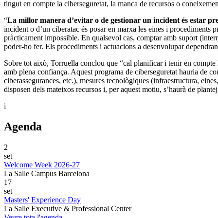
tingut en compte la ciberseguretat, la manca de recursos o coneixeme
“
La millor manera d’evitar o de gestionar un incident és estar pr
incident o d’un ciberatac és posar en marxa les eines i procediments p
pràcticament impossible. En qualsevol cas, comptar amb suport (intern 
poder-ho fer. Els procediments i actuacions a desenvolupar dependran de
Sobre tot això, Torruella conclou que “cal planificar i tenir en compte
amb plena confiança. Aquest programa de ciberseguretat hauria de cont
ciberassegurances, etc.), mesures tecnològiques (infraestructura, eines, 
disposen dels mateixos recursos i, per aquest motiu, s’haurà de plantej
i
Agenda
2
set
Welcome Week 2026-27
La Salle Campus Barcelona
17
set
Masters' Experience Day
La Salle Executive & Professional Center
Veure tota l'agenda