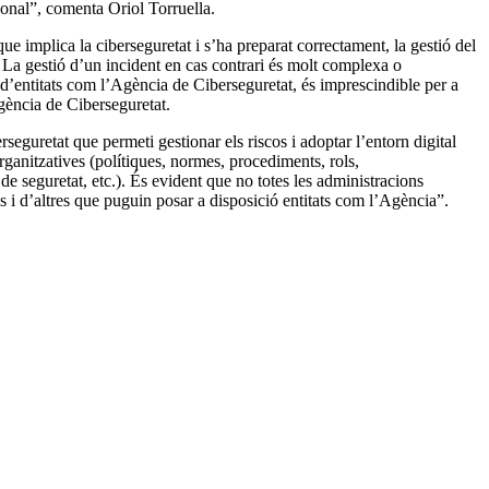
sonal”, comenta Oriol Torruella.
que implica la ciberseguretat i s’ha preparat correctament, la gestió del
. La gestió d’un incident en cas contrari és molt complexa o
 d’entitats com l’Agència de Ciberseguretat, és imprescindible per a
Agència de Ciberseguretat.
seguretat que permeti gestionar els riscos i adoptar l’entorn digital
anitzatives (polítiques, normes, procediments, rols,
 de seguretat, etc.). És evident que no totes les administracions
s i d’altres que puguin posar a disposició entitats com l’Agència”.