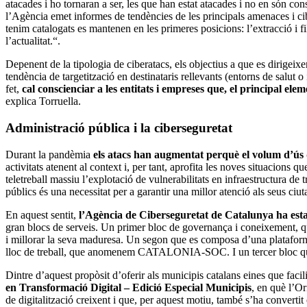
atacades i ho tornaran a ser, les que han estat atacades i no en són con
l’Agència emet informes de tendències de les principals amenaces i ci
tenim catalogats es mantenen en les primeres posicions: l’extracció i fi
l’actualitat.“.
Depenent de la tipologia de ciberatacs, els objectius a que es dirigei
tendència de targetització en destinataris rellevants (entorns de salut 
fet,
cal conscienciar a les entitats i empreses que, el principal elem
explica Torruella.
Administració pública i la ciberseguretat
Durant la pandèmia
els atacs han augmentat perquè el volum d’ús de
activitats atenent al context i, per tant, aprofita les noves situacions 
teletreball massiu l’explotació de vulnerabilitats en infraestructura de
públics és una necessitat per a garantir una millor atenció als seus ci
En aquest sentit,
l’Agència de Ciberseguretat de Catalunya ha esta
gran blocs de serveis. Un primer bloc de governança i coneixement, que
i millorar la seva maduresa. Un segon que es composa d’una plataforma 
lloc de treball, que anomenem CATALONIA-SOC. I un tercer bloc que s
Dintre d’aquest propòsit d’oferir als municipis catalans eines que facil
en Transformació Digital – Edició Especial Municipis
, en què l’Or
de digitalització creixent i que, per aquest motiu, també s’ha convertit