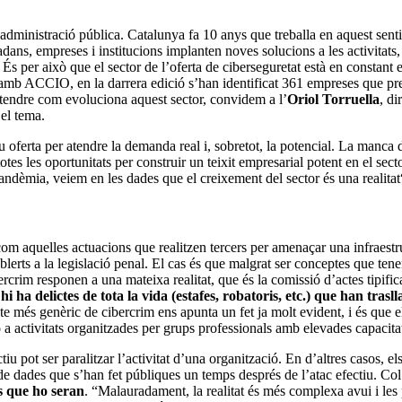
 l’administració pública. Catalunya fa 10 anys que treballa en aquest sent
adans, empreses i institucions implanten noves solucions a les activita
És per això que el sector de l’oferta de ciberseguretat està en constant 
mb ACCIO, en la darrera edició s’han identificat 361 empreses que pre
endre com evoluciona aquest sector, convidem a l’
Oriol Torruella
, di
el tema.
oferta per atendre la demanda real i, sobretot, la potencial. La manca de 
tes les oportunitats per construir un teixit empresarial potent en el sect
andèmia, veiem en les dades que el creixement del sector és una realitat“
com aquelles actuacions que realitzen tercers per amenaçar una infraestr
ablerts a la legislació penal. El cas és que malgrat ser conceptes que te
bercrim responen a una mateixa realitat, que és la comissió d’actes tipifi
e
hi ha delictes de tota la vida (estafes, robatoris, etc.) que han trasl
te més genèric de cibercrim ens apunta un fet ja molt evident, i és que el
ó a activitats organitzades per grups professionals amb elevades capacit
iu pot ser paralitzar l’activitat d’una organització. En d’altres casos, e
de dades que s’han fet públiques un temps després de l’atac efectiu. C
es que ho seran
. “Malauradament, la realitat és més complexa avui i le