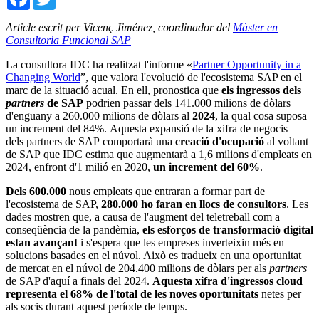
Article escrit per Vicenç Jiménez, coordinador del
Màster en
Consultoria Funcional SAP
La consultora IDC ha realitzat l'informe «
Partner Opportunity in a
Changing World
”, que valora l'evolució de l'ecosistema SAP en el
marc de la situació acual. En ell, pronostica que
els ingressos dels
partners
de SAP
podrien passar dels 141.000 milions de dòlars
d'enguany a 260.000 milions de dòlars al
2024
, la qual cosa suposa
un increment del 84%. Aquesta expansió de la xifra de negocis
dels partners de SAP comportarà una
creació d'ocupació
al voltant
de SAP que IDC estima que augmentarà a 1,6 milions d'empleats en
2024, enfront d'1 milió en 2020,
un increment del 60%
.
Dels 600.000
nous empleats que entraran a formar part de
l'ecosistema de SAP,
280.000 ho faran en llocs de consultors
. Les
dades mostren que, a causa de l'augment del teletreball com a
conseqüència de la pandèmia,
els esforços de transformació digital
estan avançant
i s'espera que les empreses inverteixin més en
solucions basades en el núvol. Això es tradueix en una oportunitat
de mercat en el núvol de 204.400 milions de dòlars per als
partners
de SAP d'aquí a finals del 2024.
Aquesta xifra d'ingressos cloud
representa el 68% de l'total de les noves oportunitats
netes per
als socis durant aquest període de temps.