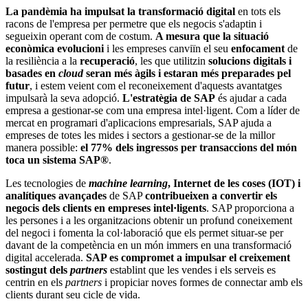
La pandèmia ha impulsat la transformació digital
en tots els
racons de l'empresa per permetre que els negocis s'adaptin i
segueixin operant com de costum.
A mesura que la situació
econòmica evolucioni
i les empreses canviïn el seu
enfocament
de
la resiliència a la
recuperació
, les que utilitzin
solucions digitals i
basades en
cloud
seran més àgils i estaran més preparades pel
futur
, i estem veient com el reconeixement d'aquests avantatges
impulsarà la seva adopció.
L'estratègia de SAP
és ajudar a cada
empresa a gestionar-se com una empresa intel·ligent. Com a líder de
mercat en programari d'aplicacions empresarials, SAP ajuda a
empreses de totes les mides i sectors a gestionar-se de la millor
manera possible:
el 77% dels ingressos per transaccions del món
toca un sistema SAP®
.
Les tecnologies de
machine learning
, Internet de les coses (IOT) i
analítiques avançades
de SAP
contribueixen a convertir els
negocis dels clients en empreses intel·ligents
. SAP proporciona a
les persones i a les organitzacions obtenir un profund coneixement
del negoci i fomenta la col·laboració que els permet situar-se per
davant de la competència en un món immers en una transformació
digital accelerada.
SAP es compromet a impulsar el creixement
sostingut dels
partners
establint que les vendes i els serveis es
centrin en els
partners
i propiciar noves formes de connectar amb els
clients durant seu cicle de vida.