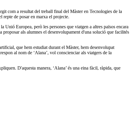
it com a resultat del treball final del Màster en Tecnologies de la
l repte de posar en marxa el projecte.
a la Unió Europea, però les persones que viatgen a altres països encara
 va proposar als alumnes el desenvolupament d'una solució que facilités
a artificial, que hem estudiat durant el Màster, hem desenvolupat
 respon al nom de ‘Alana’, vol conscienciar als viatgers de la
expliquen. D'aquesta manera, ‘Alana’ és una eina fàcil, ràpida, que