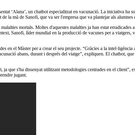
tat ‘Alana’, un chatbot especialitzat en vacunació. La iniciativa ha sorg
 de la mà de Sanofi, que va ser l'empresa que va plantejar als alumnes e
 malalties mortals. Moltes d'aquestes malalties ja han estat erradicades 
ontext, Sanofi, líder mundial en la producció de vacunes per a viatgers,
ades en el Màster per a crear el seu projecte. “Gràcies a la intel·ligènci
acunació abans, durant i després del viatge”, expliquen. El chatbot, que
 ja que s'ha dissenyat utilitzant metodologies centrades en el client”, 
prendre jugant.