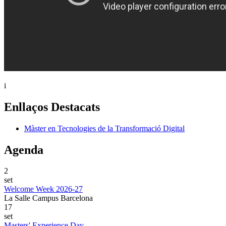
i
Enllaços Destacats
Màster en Tecnologies de la Transformació Digital
Agenda
2
set
Welcome Week 2026-27
La Salle Campus Barcelona
17
set
Masters' Experience Day