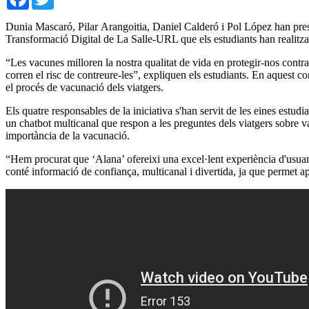
Dunia Mascaró, Pilar Arangoitia, Daniel Calderó i Pol López han presen
Transformació Digital de La Salle-URL que els estudiants han realitzat
“Les vacunes milloren la nostra qualitat de vida en protegir-nos contra
corren el risc de contreure-les”, expliquen els estudiants. En aquest c
el procés de vacunació dels viatgers.
Els quatre responsables de la iniciativa s'han servit de les eines estudi
un chatbot multicanal que respon a les preguntes dels viatgers sobre v
importància de la vacunació.
“Hem procurat que ‘Alana’ ofereixi una excel·lent experiència d'usuari,
conté informació de confiança, multicanal i divertida, ja que permet a