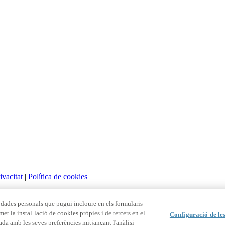
ivacitat
|
Política de cookies
dades personals que pugui incloure en els formularis
et la instal·lació de cookies pròpies i de tercers en el
Configuració de le
nada amb les seves preferències mitjançant l'anàlisi