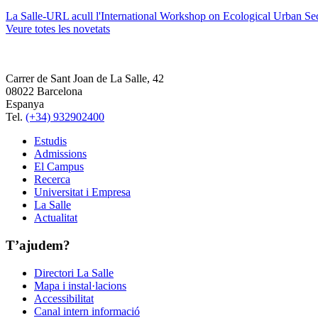
La Salle-URL acull l'International Workshop on Ecological Urban Sec
Veure totes les novetats
Carrer de Sant Joan de La Salle, 42
08022 Barcelona
Espanya
Tel.
(+34) 932902400
Estudis
Admissions
El Campus
Recerca
Universitat i Empresa
La Salle
Actualitat
T’ajudem?
Directori La Salle
Mapa i instal·lacions
Accessibilitat
Canal intern informació