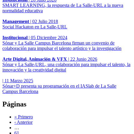
SMART LEARNING, la respuesta de La Salle-URL a la nueva
normalidad educativa
Management
|
02 Julio 2018
Social Hackaton en La Salle-URL
Institucional
|
05 Diciembre 2024
Sónar y La Salle Campus Barcelona firman un convenio de
colaboración para impulsar el talento artístico y la investigación
Arte Digital, Animación & VFX
|
22 Junio 2026
Sónar y La Salle-URL, una colaboración para impulsar el talento, la
innovación y la creatividad digital
|
11 Marzo 2025
Sónar+D presenta su programación en el IASlab de La Salle
Campus Barcelona
Páginas
« Primero
‹ Anterior
…
61