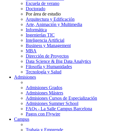
Escuela de verano
Doctorado
Por área de estudio
Arquitectura y Edificación
Arte, Animación y Multimedia
Informática
Ingenierías TIC
Inteligencia Artificial
Business y Management
MBA
Dirección de Proyectos
Data Science & Big Data Analytics
Filosofía y Humanidades
Tecnología y Salud
Admisiones
Admisiones Grados
Admisiones Másters
Admisiones Cursos de Especialización
Admisiones Summer School
FAQs - La Salle Campus Barcelona
Pagos con Flywire
Campus
Trabaja y Emprende