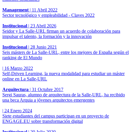
Management
|
11 Abril 2022
Sector tecnológico y empleabilidad - Claves 2022
Institucional
|
23 Abril 2026
Seidor y La Salle-URL firman un acuerdo de colaboración para
impulsar el talento, la formación y la innovación
Institucional
|
28 Junio 2021
Seis másters de La Salle-URL, entre los mejores de España según el
ranking de El Mundo
|
16 Marzo 2022
Self-Driven Learning, la nueva modalidad para estudiar un máster
online en La Salle-URL
Arquitectura
|
31 Octubre 2017
Sergi Sauras, alumno de arquitectura de la Salle-URL, ha recibido
una beca Arquia a jóvenes arquitectos emergentes
|
24 Enero 2024
Siete estudiantes del campus participan en un proyecto de
ENGAGE.EU sobre transformación digital
Institucional
|
20 Julio 2020