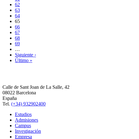
62
63
64
65
66
67
68
69
…
Siguiente ›
Último »
Calle de Sant Joan de La Salle, 42
08022 Barcelona
España
Tel.
(+34) 932902400
Estudios
Admisiones
Campus
Investigación
Empresa