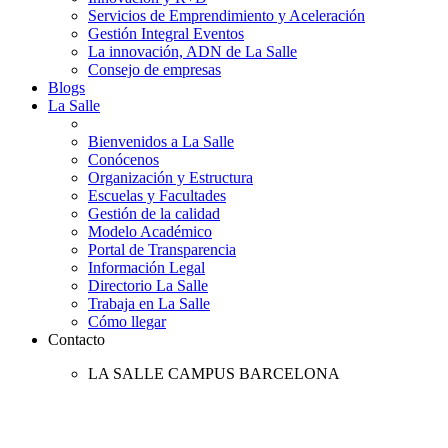
Servicios de Emprendimiento y Aceleración
Gestión Integral Eventos
La innovación, ADN de La Salle
Consejo de empresas
Blogs
La Salle
Bienvenidos a La Salle
Conócenos
Organización y Estructura
Escuelas y Facultades
Gestión de la calidad
Modelo Académico
Portal de Transparencia
Información Legal
Directorio La Salle
Trabaja en La Salle
Cómo llegar
Contacto
LA SALLE CAMPUS BARCELONA