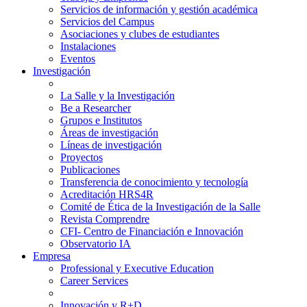
Servicios de información y gestión académica
Servicios del Campus
Asociaciones y clubes de estudiantes
Instalaciones
Eventos
Investigación
La Salle y la Investigación
Be a Researcher
Grupos e Institutos
Áreas de investigación
Líneas de investigación
Proyectos
Publicaciones
Transferencia de conocimiento y tecnología
Acreditación HRS4R
Comité de Ética de la Investigación de la Salle
Revista Comprendre
CFI- Centro de Financiación e Innovación
Observatorio IA
Empresa
Professional y Executive Education
Career Services
Innovación y R+D