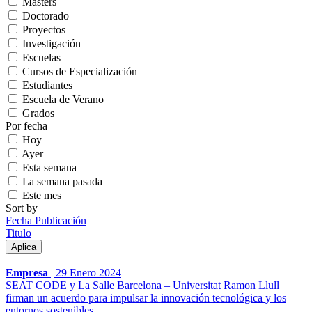
Másters
Doctorado
Proyectos
Investigación
Escuelas
Cursos de Especialización
Estudiantes
Escuela de Verano
Grados
Por fecha
Hoy
Ayer
Esta semana
La semana pasada
Este mes
Sort by
Fecha Publicación
Titulo
Empresa
|
29 Enero 2024
SEAT CODE y La Salle Barcelona – Universitat Ramon Llull
firman un acuerdo para impulsar la innovación tecnológica y los
entornos sostenibles