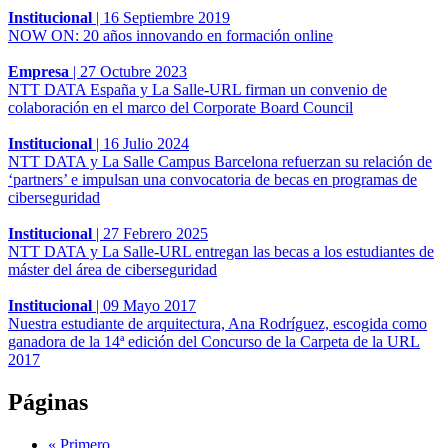
Institucional
|
16 Septiembre 2019
NOW ON: 20 años innovando en formación online
Empresa
|
27 Octubre 2023
NTT DATA España y La Salle-URL firman un convenio de
colaboración en el marco del Corporate Board Council
Institucional
|
16 Julio 2024
NTT DATA y La Salle Campus Barcelona refuerzan su relación de
‘partners’ e impulsan una convocatoria de becas en programas de
ciberseguridad
Institucional
|
27 Febrero 2025
NTT DATA y La Salle-URL entregan las becas a los estudiantes de
máster del área de ciberseguridad
Institucional
|
09 Mayo 2017
Nuestra estudiante de arquitectura, Ana Rodríguez, escogida como
ganadora de la 14ª edición del Concurso de la Carpeta de la URL
2017
Páginas
« Primero