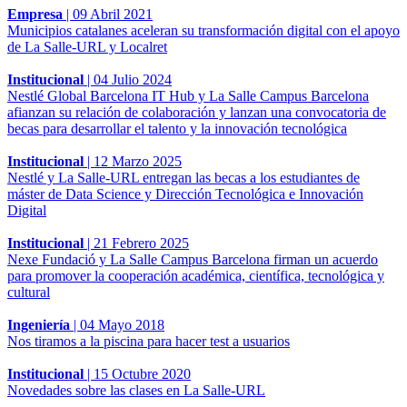
Empresa
|
09 Abril 2021
Municipios catalanes aceleran su transformación digital con el apoyo
de La Salle-URL y Localret
Institucional
|
04 Julio 2024
Nestlé Global Barcelona IT Hub y La Salle Campus Barcelona
afianzan su relación de colaboración y lanzan una convocatoria de
becas para desarrollar el talento y la innovación tecnológica
Institucional
|
12 Marzo 2025
Nestlé y La Salle-URL entregan las becas a los estudiantes de
máster de Data Science y Dirección Tecnológica e Innovación
Digital
Institucional
|
21 Febrero 2025
Nexe Fundació y La Salle Campus Barcelona firman un acuerdo
para promover la cooperación académica, científica, tecnológica y
cultural
Ingeniería
|
04 Mayo 2018
Nos tiramos a la piscina para hacer test a usuarios
Institucional
|
15 Octubre 2020
Novedades sobre las clases en La Salle-URL