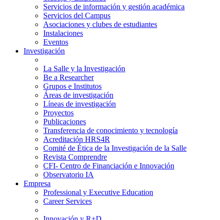
Servicios de información y gestión académica
Servicios del Campus
Asociaciones y clubes de estudiantes
Instalaciones
Eventos
Investigación
La Salle y la Investigación
Be a Researcher
Grupos e Institutos
Áreas de investigación
Líneas de investigación
Proyectos
Publicaciones
Transferencia de conocimiento y tecnología
Acreditación HRS4R
Comité de Ética de la Investigación de la Salle
Revista Comprendre
CFI- Centro de Financiación e Innovación
Observatorio IA
Empresa
Professional y Executive Education
Career Services
Innovación y R+D