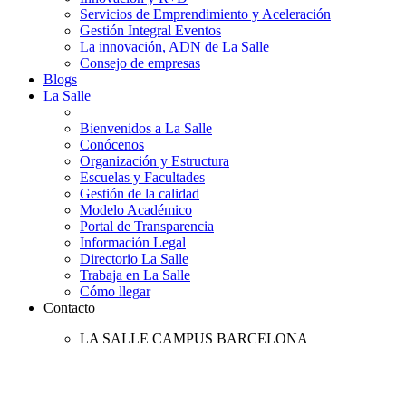
Servicios de Emprendimiento y Aceleración
Gestión Integral Eventos
La innovación, ADN de La Salle
Consejo de empresas
Blogs
La Salle
Bienvenidos a La Salle
Conócenos
Organización y Estructura
Escuelas y Facultades
Gestión de la calidad
Modelo Académico
Portal de Transparencia
Información Legal
Directorio La Salle
Trabaja en La Salle
Cómo llegar
Contacto
LA SALLE CAMPUS BARCELONA