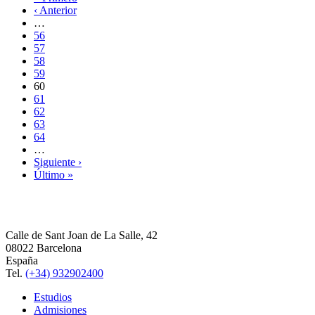
‹ Anterior
…
56
57
58
59
60
61
62
63
64
…
Siguiente ›
Último »
Calle de Sant Joan de La Salle, 42
08022 Barcelona
España
Tel.
(+34) 932902400
Estudios
Admisiones