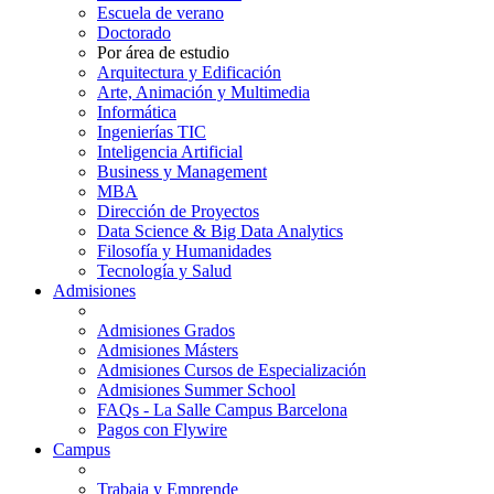
Escuela de verano
Doctorado
Por área de estudio
Arquitectura y Edificación
Arte, Animación y Multimedia
Informática
Ingenierías TIC
Inteligencia Artificial
Business y Management
MBA
Dirección de Proyectos
Data Science & Big Data Analytics
Filosofía y Humanidades
Tecnología y Salud
Admisiones
Admisiones Grados
Admisiones Másters
Admisiones Cursos de Especialización
Admisiones Summer School
FAQs - La Salle Campus Barcelona
Pagos con Flywire
Campus
Trabaja y Emprende