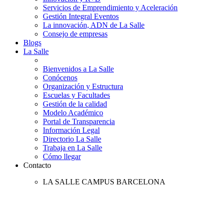
Servicios de Emprendimiento y Aceleración
Gestión Integral Eventos
La innovación, ADN de La Salle
Consejo de empresas
Blogs
La Salle
Bienvenidos a La Salle
Conócenos
Organización y Estructura
Escuelas y Facultades
Gestión de la calidad
Modelo Académico
Portal de Transparencia
Información Legal
Directorio La Salle
Trabaja en La Salle
Cómo llegar
Contacto
LA SALLE CAMPUS BARCELONA