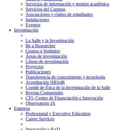
Servicios de información y gestión académica
Servicios del Campus
Asociaciones y clubes de estudiantes
Instalaciones
Eventos
Investigación
La Salle y la Investigación
Be a Researcher
Grupos e Institutos
Áreas de investigación
Líneas de investigación
Proyectos
Publicaciones
Transferencia de conocimiento y tecnología
Acreditación HRS4R
Comité de Ética de la Investigación de la Salle
Revista Comprendre
CFI- Centro de Financiación e Innovación
Observatorio IA
Empresa
Professional y Executive Education
Career Services
Innovación y R+D