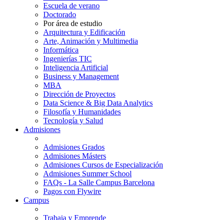
Escuela de verano
Doctorado
Por área de estudio
Arquitectura y Edificación
Arte, Animación y Multimedia
Informática
Ingenierías TIC
Inteligencia Artificial
Business y Management
MBA
Dirección de Proyectos
Data Science & Big Data Analytics
Filosofía y Humanidades
Tecnología y Salud
Admisiones
Admisiones Grados
Admisiones Másters
Admisiones Cursos de Especialización
Admisiones Summer School
FAQs - La Salle Campus Barcelona
Pagos con Flywire
Campus
Trabaja y Emprende