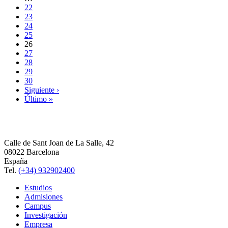
22
23
24
25
26
27
28
29
30
Siguiente ›
Último »
Calle de Sant Joan de La Salle, 42
08022 Barcelona
España
Tel.
(+34) 932902400
Estudios
Admisiones
Campus
Investigación
Empresa