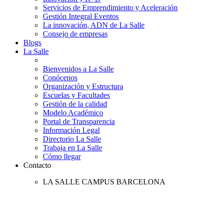
Servicios de Emprendimiento y Aceleración
Gestión Integral Eventos
La innovación, ADN de La Salle
Consejo de empresas
Blogs
La Salle
Bienvenidos a La Salle
Conócenos
Organización y Estructura
Escuelas y Facultades
Gestión de la calidad
Modelo Académico
Portal de Transparencia
Información Legal
Directorio La Salle
Trabaja en La Salle
Cómo llegar
Contacto
LA SALLE CAMPUS BARCELONA