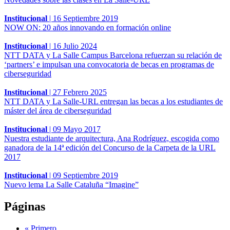
Institucional
|
16 Septiembre 2019
NOW ON: 20 años innovando en formación online
Institucional
|
16 Julio 2024
NTT DATA y La Salle Campus Barcelona refuerzan su relación de
‘partners’ e impulsan una convocatoria de becas en programas de
ciberseguridad
Institucional
|
27 Febrero 2025
NTT DATA y La Salle-URL entregan las becas a los estudiantes de
máster del área de ciberseguridad
Institucional
|
09 Mayo 2017
Nuestra estudiante de arquitectura, Ana Rodríguez, escogida como
ganadora de la 14ª edición del Concurso de la Carpeta de la URL
2017
Institucional
|
09 Septiembre 2019
Nuevo lema La Salle Cataluña “Imagine”
Páginas
« Primero