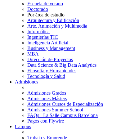
Escuela de verano
Doctorado
Por área de estudio
Arquitectura y Edificación
Arte, Animación y Multimedia
Informática
Ingenierías TIC
Inteligencia Artificial
Business y Management
MBA
Dirección de Proyectos
Data Science & Big Data Analytics
Filosofía y Humanidades
Tecnología y Salud
Admisiones
Admisiones Grados
Admisiones Másters
Admisiones Cursos de Especialización
Admisiones Summer School
FAQs - La Salle Campus Barcelona
Pagos con Flywire
Campus
Trabaja y Emprende