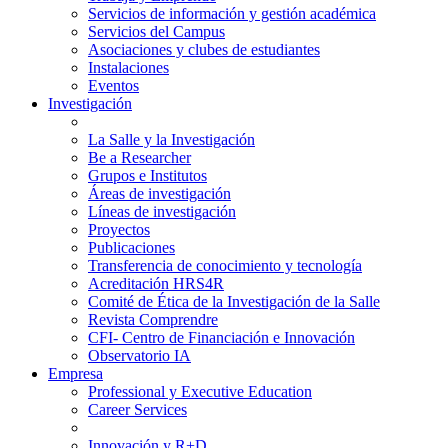
Servicios de información y gestión académica
Servicios del Campus
Asociaciones y clubes de estudiantes
Instalaciones
Eventos
Investigación
La Salle y la Investigación
Be a Researcher
Grupos e Institutos
Áreas de investigación
Líneas de investigación
Proyectos
Publicaciones
Transferencia de conocimiento y tecnología
Acreditación HRS4R
Comité de Ética de la Investigación de la Salle
Revista Comprendre
CFI- Centro de Financiación e Innovación
Observatorio IA
Empresa
Professional y Executive Education
Career Services
Innovación y R+D