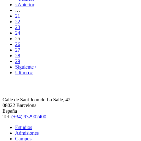
‹ Anterior
…
21
22
23
24
25
26
27
28
29
Siguiente ›
Último »
Calle de Sant Joan de La Salle, 42
08022 Barcelona
España
Tel.
(+34) 932902400
Estudios
Admisiones
Campus