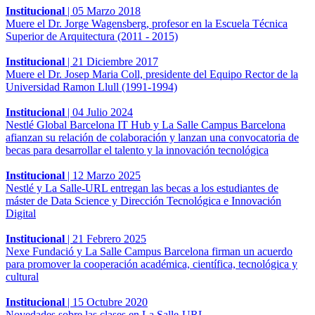
Institucional
|
05 Marzo 2018
Muere el Dr. Jorge Wagensberg, profesor en la Escuela Técnica
Superior de Arquitectura (2011 - 2015)
Institucional
|
21 Diciembre 2017
Muere el Dr. Josep Maria Coll, presidente del Equipo Rector de la
Universidad Ramon Llull (1991-1994)
Institucional
|
04 Julio 2024
Nestlé Global Barcelona IT Hub y La Salle Campus Barcelona
afianzan su relación de colaboración y lanzan una convocatoria de
becas para desarrollar el talento y la innovación tecnológica
Institucional
|
12 Marzo 2025
Nestlé y La Salle-URL entregan las becas a los estudiantes de
máster de Data Science y Dirección Tecnológica e Innovación
Digital
Institucional
|
21 Febrero 2025
Nexe Fundació y La Salle Campus Barcelona firman un acuerdo
para promover la cooperación académica, científica, tecnológica y
cultural
Institucional
|
15 Octubre 2020
Novedades sobre las clases en La Salle-URL