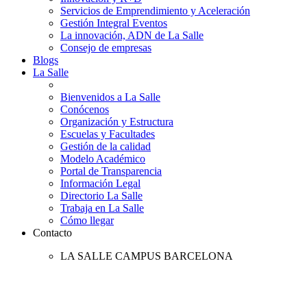
Servicios de Emprendimiento y Aceleración
Gestión Integral Eventos
La innovación, ADN de La Salle
Consejo de empresas
Blogs
La Salle
Bienvenidos a La Salle
Conócenos
Organización y Estructura
Escuelas y Facultades
Gestión de la calidad
Modelo Académico
Portal de Transparencia
Información Legal
Directorio La Salle
Trabaja en La Salle
Cómo llegar
Contacto
LA SALLE CAMPUS BARCELONA