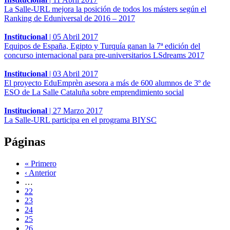
La Salle-URL mejora la posición de todos los másters según el
Ranking de Eduniversal de 2016 – 2017
Institucional
|
05 Abril 2017
Equipos de España, Egipto y Turquía ganan la 7ª edición del
concurso internacional para pre-universitarios LSdreams 2017
Institucional
|
03 Abril 2017
El proyecto EduEmprèn asesora a más de 600 alumnos de 3º de
ESO de La Salle Cataluña sobre emprendimiento social
Institucional
|
27 Marzo 2017
La Salle-URL participa en el programa BIYSC
Páginas
« Primero
‹ Anterior
…
22
23
24
25
26