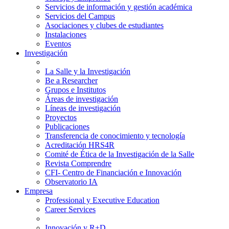
Servicios de información y gestión académica
Servicios del Campus
Asociaciones y clubes de estudiantes
Instalaciones
Eventos
Investigación
La Salle y la Investigación
Be a Researcher
Grupos e Institutos
Áreas de investigación
Líneas de investigación
Proyectos
Publicaciones
Transferencia de conocimiento y tecnología
Acreditación HRS4R
Comité de Ética de la Investigación de la Salle
Revista Comprendre
CFI- Centro de Financiación e Innovación
Observatorio IA
Empresa
Professional y Executive Education
Career Services
Innovación y R+D