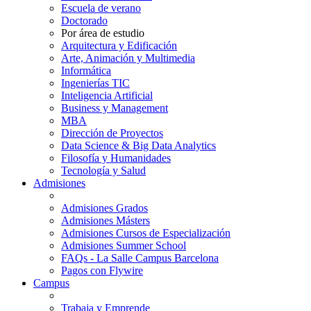
Escuela de verano
Doctorado
Por área de estudio
Arquitectura y Edificación
Arte, Animación y Multimedia
Informática
Ingenierías TIC
Inteligencia Artificial
Business y Management
MBA
Dirección de Proyectos
Data Science & Big Data Analytics
Filosofía y Humanidades
Tecnología y Salud
Admisiones
Admisiones Grados
Admisiones Másters
Admisiones Cursos de Especialización
Admisiones Summer School
FAQs - La Salle Campus Barcelona
Pagos con Flywire
Campus
Trabaja y Emprende