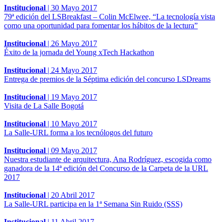
Institucional
|
30 Mayo 2017
79ª edición del LSBreakfast – Colin McElwee, “La tecnología vista
como una oportunidad para fomentar los hábitos de la lectura”
Institucional
|
26 Mayo 2017
Éxito de la jornada del Young xTech Hackathon
Institucional
|
24 Mayo 2017
Entrega de premios de la Séptima edición del concurso LSDreams
Institucional
|
19 Mayo 2017
Visita de La Salle Bogotá
Institucional
|
10 Mayo 2017
La Salle-URL forma a los tecnólogos del futuro
Institucional
|
09 Mayo 2017
Nuestra estudiante de arquitectura, Ana Rodríguez, escogida como
ganadora de la 14ª edición del Concurso de la Carpeta de la URL
2017
Institucional
|
20 Abril 2017
La Salle-URL participa en la 1ª Semana Sin Ruido (SSS)
Institucional
|
11 Abril 2017