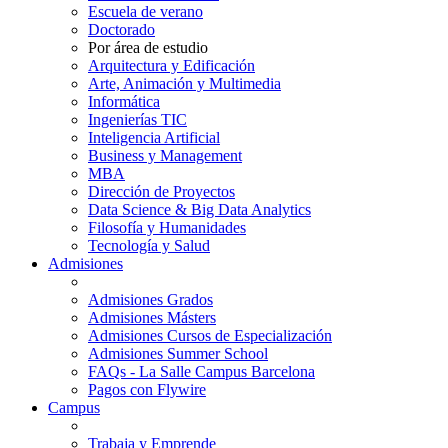
Escuela de verano
Doctorado
Por área de estudio
Arquitectura y Edificación
Arte, Animación y Multimedia
Informática
Ingenierías TIC
Inteligencia Artificial
Business y Management
MBA
Dirección de Proyectos
Data Science & Big Data Analytics
Filosofía y Humanidades
Tecnología y Salud
Admisiones
Admisiones Grados
Admisiones Másters
Admisiones Cursos de Especialización
Admisiones Summer School
FAQs - La Salle Campus Barcelona
Pagos con Flywire
Campus
Trabaja y Emprende