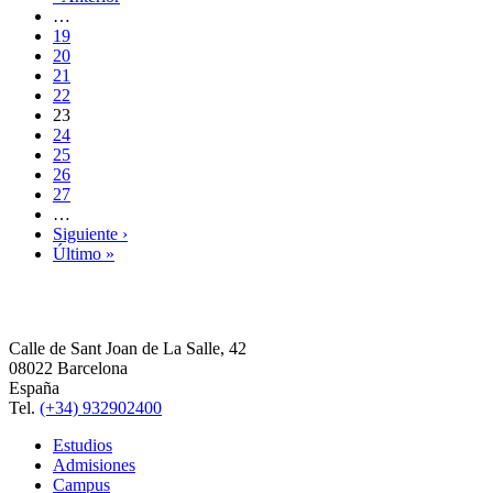
…
19
20
21
22
23
24
25
26
27
…
Siguiente ›
Último »
Calle de Sant Joan de La Salle, 42
08022 Barcelona
España
Tel.
(+34) 932902400
Estudios
Admisiones
Campus