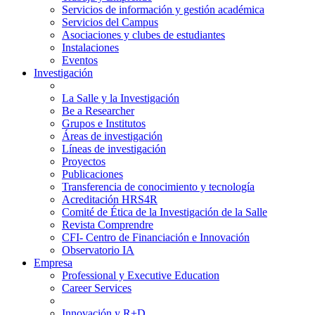
Servicios de información y gestión académica
Servicios del Campus
Asociaciones y clubes de estudiantes
Instalaciones
Eventos
Investigación
La Salle y la Investigación
Be a Researcher
Grupos e Institutos
Áreas de investigación
Líneas de investigación
Proyectos
Publicaciones
Transferencia de conocimiento y tecnología
Acreditación HRS4R
Comité de Ética de la Investigación de la Salle
Revista Comprendre
CFI- Centro de Financiación e Innovación
Observatorio IA
Empresa
Professional y Executive Education
Career Services
Innovación y R+D