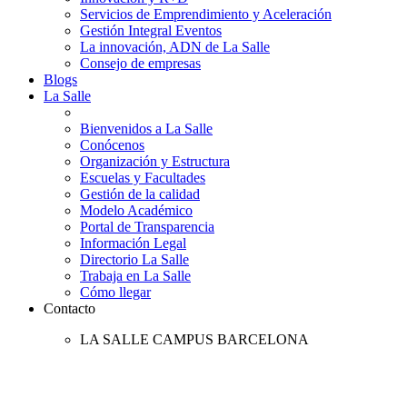
Servicios de Emprendimiento y Aceleración
Gestión Integral Eventos
La innovación, ADN de La Salle
Consejo de empresas
Blogs
La Salle
Bienvenidos a La Salle
Conócenos
Organización y Estructura
Escuelas y Facultades
Gestión de la calidad
Modelo Académico
Portal de Transparencia
Información Legal
Directorio La Salle
Trabaja en La Salle
Cómo llegar
Contacto
LA SALLE CAMPUS BARCELONA