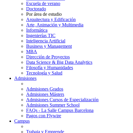
Escuela de verano
Doctorado
Por área de estudio
Arquitectura y Edificación
Arte, Animación y Multimedia
Informática
Ingenierías TIC
Inteligencia Artificial
Business y Management
MBA
Dirección de Proyectos
Data Science & Big Data Analytics
Filosofía y Humanidades
Tecnología y Salud
Admisiones
Admisiones Grados
Admisiones Másters
Admisiones Cursos de Especialización
Admisiones Summer School
FAQs - La Salle Campus Barcelona
Pagos con Flywire
Campus
Trabaja y Emprende