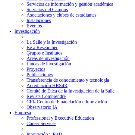
Servicios de información y gestión académica
Servicios del Campus
Asociaciones y clubes de estudiantes
Instalaciones
Eventos
Investigación
La Salle y la Investigación
Be a Researcher
Grupos e Institutos
Áreas de investigación
Líneas de investigación
Proyectos
Publicaciones
Transferencia de conocimiento y tecnología
Acreditación HRS4R
Comité de Ética de la Investigación de la Salle
Revista Comprendre
CFI- Centro de Financiación e Innovación
Observatorio IA
Empresa
Professional y Executive Education
Career Services
Innovación y R+D