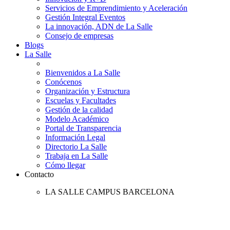
Servicios de Emprendimiento y Aceleración
Gestión Integral Eventos
La innovación, ADN de La Salle
Consejo de empresas
Blogs
La Salle
Bienvenidos a La Salle
Conócenos
Organización y Estructura
Escuelas y Facultades
Gestión de la calidad
Modelo Académico
Portal de Transparencia
Información Legal
Directorio La Salle
Trabaja en La Salle
Cómo llegar
Contacto
LA SALLE CAMPUS BARCELONA