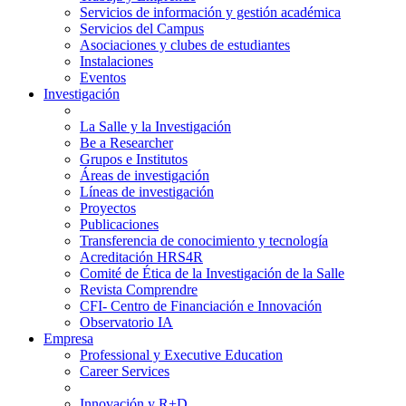
Servicios de información y gestión académica
Servicios del Campus
Asociaciones y clubes de estudiantes
Instalaciones
Eventos
Investigación
La Salle y la Investigación
Be a Researcher
Grupos e Institutos
Áreas de investigación
Líneas de investigación
Proyectos
Publicaciones
Transferencia de conocimiento y tecnología
Acreditación HRS4R
Comité de Ética de la Investigación de la Salle
Revista Comprendre
CFI- Centro de Financiación e Innovación
Observatorio IA
Empresa
Professional y Executive Education
Career Services
Innovación y R+D