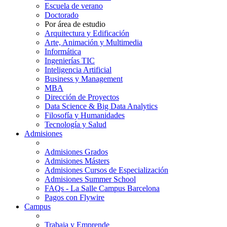
Escuela de verano
Doctorado
Por área de estudio
Arquitectura y Edificación
Arte, Animación y Multimedia
Informática
Ingenierías TIC
Inteligencia Artificial
Business y Management
MBA
Dirección de Proyectos
Data Science & Big Data Analytics
Filosofía y Humanidades
Tecnología y Salud
Admisiones
Admisiones Grados
Admisiones Másters
Admisiones Cursos de Especialización
Admisiones Summer School
FAQs - La Salle Campus Barcelona
Pagos con Flywire
Campus
Trabaja y Emprende