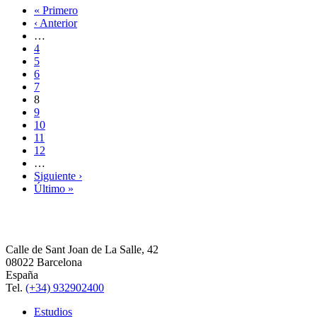
« Primero
‹ Anterior
…
4
5
6
7
8
9
10
11
12
…
Siguiente ›
Último »
Calle de Sant Joan de La Salle, 42
08022 Barcelona
España
Tel.
(+34) 932902400
Estudios