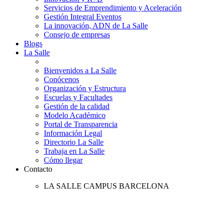
Servicios de Emprendimiento y Aceleración
Gestión Integral Eventos
La innovación, ADN de La Salle
Consejo de empresas
Blogs
La Salle
Bienvenidos a La Salle
Conócenos
Organización y Estructura
Escuelas y Facultades
Gestión de la calidad
Modelo Académico
Portal de Transparencia
Información Legal
Directorio La Salle
Trabaja en La Salle
Cómo llegar
Contacto
LA SALLE CAMPUS BARCELONA