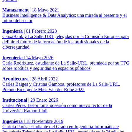
Management
|
18 Mayo 2021
Business Intelligence & Data Analytics: una mirada al presente y el
futuro del sector
Ingeniería
|
01 Febrero 2023
CaixaBank y La Salle-URL, elegidas por la Comisión Europea para
definir el futuro de la formación de los profesionales de la
ciberseguridad
Ingeniería
|
14 Mayo 2026
Carla Rodríguez, estudiante de La Salle-URL, premiada por su TFG
sobre robótica y seguridad en espacios públicos
Arquitectura
|
28 Abril 2022
Carles Baiges y Cristina Gamboa, profesores de La Salle-URL,
Premio Emergente Mies Van der Rohe 2022
Institucional
|
20 Enero 2026
Carles Pérez Testor toma posesión como nuevo rector de la
Universitat Ramon Llull
Ingeniería
|
18 Noviembre 2019
Carlota Parés, estudiante del Grado en Ingeniería Informática e
Ingeniería Telemática de La Salle-URL, premiada en la 2ª edición