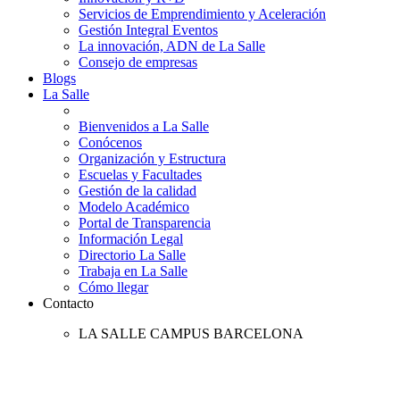
Servicios de Emprendimiento y Aceleración
Gestión Integral Eventos
La innovación, ADN de La Salle
Consejo de empresas
Blogs
La Salle
Bienvenidos a La Salle
Conócenos
Organización y Estructura
Escuelas y Facultades
Gestión de la calidad
Modelo Académico
Portal de Transparencia
Información Legal
Directorio La Salle
Trabaja en La Salle
Cómo llegar
Contacto
LA SALLE CAMPUS BARCELONA