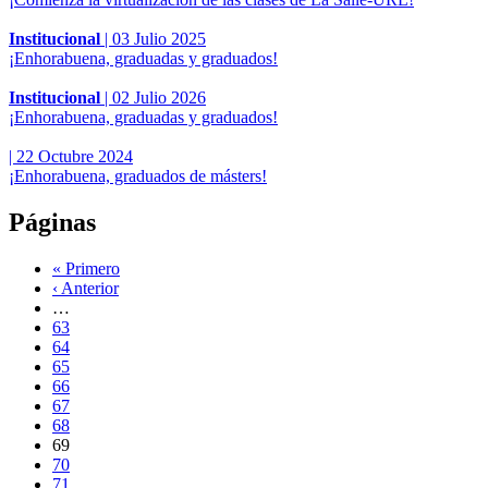
Institucional
|
03 Julio 2025
¡Enhorabuena, graduadas y graduados!
Institucional
|
02 Julio 2026
¡Enhorabuena, graduadas y graduados!
|
22 Octubre 2024
¡Enhorabuena, graduados de másters!
Páginas
« Primero
‹ Anterior
…
63
64
65
66
67
68
69
70
71