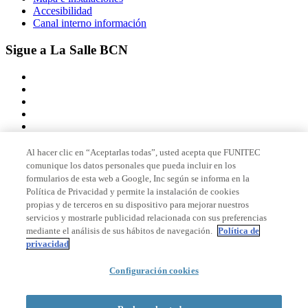
Accesibilidad
Canal interno información
Sigue a La Salle BCN
Al hacer clic en “Aceptarlas todas”, usted acepta que FUNITEC
comunique los datos personales que pueda incluir en los
Miembro de
formularios de esta web a Google, Inc según se informa en la
Política de Privacidad y permite la instalación de cookies
propias y de terceros en su dispositivo para mejorar nuestros
servicios y mostrarle publicidad relacionada con sus preferencias
Acreditaciones
mediante el análisis de sus hábitos de navegación.
Política de
privacidad
Configuración cookies
© 2026 La Salle Campus Barcelona - URL |
Aviso legal
|
Política de
privacidad
|
Política de cookies