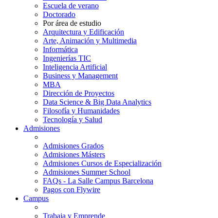
Escuela de verano
Doctorado
Por área de estudio
Arquitectura y Edificación
Arte, Animación y Multimedia
Informática
Ingenierías TIC
Inteligencia Artificial
Business y Management
MBA
Dirección de Proyectos
Data Science & Big Data Analytics
Filosofía y Humanidades
Tecnología y Salud
Admisiones
Admisiones Grados
Admisiones Másters
Admisiones Cursos de Especialización
Admisiones Summer School
FAQs - La Salle Campus Barcelona
Pagos con Flywire
Campus
Trabaja y Emprende