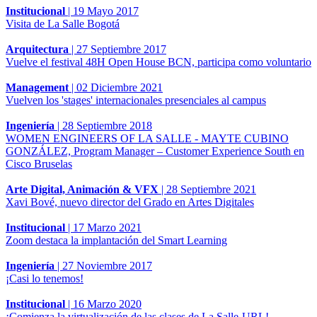
Institucional
|
19 Mayo 2017
Visita de La Salle Bogotá
Arquitectura
|
27 Septiembre 2017
Vuelve el festival 48H Open House BCN, participa como voluntario
Management
|
02 Diciembre 2021
Vuelven los 'stages' internacionales presenciales al campus
Ingeniería
|
28 Septiembre 2018
WOMEN ENGINEERS OF LA SALLE - MAYTE CUBINO
GONZÁLEZ, Program Manager – Customer Experience South en
Cisco Bruselas
Arte Digital, Animación & VFX
|
28 Septiembre 2021
Xavi Bové, nuevo director del Grado en Artes Digitales
Institucional
|
17 Marzo 2021
Zoom destaca la implantación del Smart Learning
Ingeniería
|
27 Noviembre 2017
¡Casi lo tenemos!
Institucional
|
16 Marzo 2020
¡Comienza la virtualización de las clases de La Salle-URL!