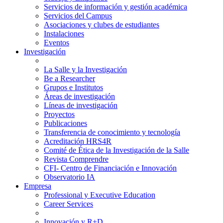
Servicios de información y gestión académica
Servicios del Campus
Asociaciones y clubes de estudiantes
Instalaciones
Eventos
Investigación
La Salle y la Investigación
Be a Researcher
Grupos e Institutos
Áreas de investigación
Líneas de investigación
Proyectos
Publicaciones
Transferencia de conocimiento y tecnología
Acreditación HRS4R
Comité de Ética de la Investigación de la Salle
Revista Comprendre
CFI- Centro de Financiación e Innovación
Observatorio IA
Empresa
Professional y Executive Education
Career Services
Innovación y R+D