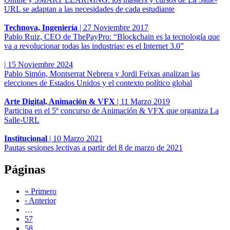
URL se adaptan a las necesidades de cada estudiante
Technova, Ingeniería
|
27 Noviembre 2017
Pablo Ruiz, CEO de ThePayPro: “Blockchain es la tecnología que
va a revolucionar todas las industrias: es el Internet 3.0”
|
15 Noviembre 2024
Pablo Simón, Montserrat Nebrera y Jordi Feixas analizan las
elecciones de Estados Unidos y el contexto político global
Arte Digital, Animación & VFX
|
11 Marzo 2019
Participa en el 5º concurso de Animación & VFX que organiza La
Salle-URL
Institucional
|
10 Marzo 2021
Pautas sesiones lectivas a partir del 8 de marzo de 2021
Páginas
« Primero
‹ Anterior
…
57
58