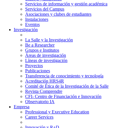
Servicios de información y gestión académica
Servicios del Campus
Asociaciones y clubes de estudiantes
Instalaciones
Eventos
Investigación
La Salle y la Investigación
Be a Researcher
Grupos e Institutos
Áreas de investigación
Líneas de investigación
Proyectos
Publicaciones
Transferencia de conocimiento y tecnología
Acreditación HRS4R
Comité de Ética de la Investigación de la Salle
Revista Comprendre
CFI- Centro de Financiación e Innovación
Observatorio IA
Empresa
Professional y Executive Education
Career Services
Innovación y R+D