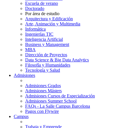
Escuela de verano
Doctorado
Por área de estudio
Arquitectura y Edificación
Arte, Animación y Multimedia
Informática
Ingenierías TIC
Inteligencia Artificial
Business y Management
MBA
Dirección de Proyectos
Data Science & Big Data Analytics
Filosofía y Humanidades
Tecnología y Salud
Admisiones
Admisiones Grados
Admisiones Másters
Admisiones Cursos de Especialización
Admisiones Summer School
FAQs - La Salle Campus Barcelona
Pagos con Flywire
Campus
Trabaja y Emprende