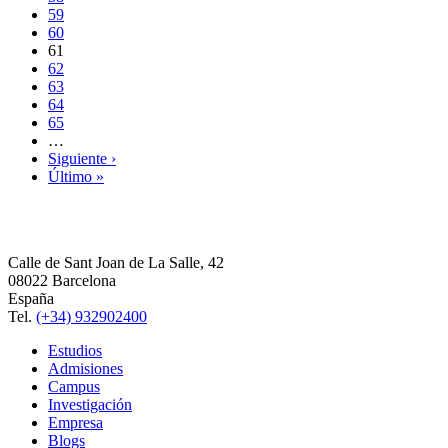
59
60
61
62
63
64
65
…
Siguiente ›
Último »
Calle de Sant Joan de La Salle, 42
08022 Barcelona
España
Tel.
(+34) 932902400
Estudios
Admisiones
Campus
Investigación
Empresa
Blogs