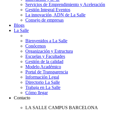
Servicios de Emprendimiento y Aceleración
Gestión Integral Eventos
La innovación, ADN de La Salle
Consejo de empresas
Blogs
La Salle
Bienvenidos a La Salle
Conócenos
Organización y Estructura
Escuelas y Facultades
Gestión de la calidad
Modelo Académico
Portal de Transparencia
Información Legal
Directorio La Salle
Trabaja en La Salle
Cómo llegar
Contacto
LA SALLE CAMPUS BARCELONA