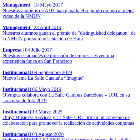
Management
|
18 Mayo 2017
Nuestros alumnos de ADE han ganado el segundo premio al mejor
video de la NMUN
Management
|
23 Abril 2019
Nuestros alumnos ganan el premio de "distinguished delegation" de
la NMUN por su representación de Haití
Empresa
|
04 Julio 2017
Nuestros estudiantes de dirección de empresas viven una
experiencia única en San Francisco
Institucional
|
09 Septiembre 2019
Nuevo lema La Salle Cataluña “Imagine”
Institucional
|
06 Mayo 2019
Olympus colabora con La Salle Campus Barcelona – URL en su
concurso de foto 2019
Institucional
|
13 Marzo 2025
Omya Business Services y La Salle-URL firman un convenio de
colaboración para promover la realización de actividades conjuntas
Institucional
|
03 Agosto 2020
Online y SMART LEARNING: los másters y cursos de La Salle-