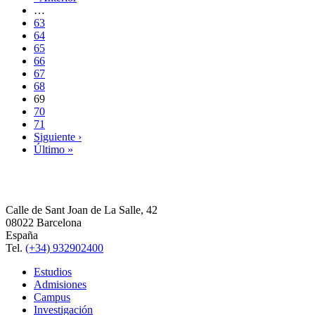
…
63
64
65
66
67
68
69
70
71
Siguiente ›
Último »
Calle de Sant Joan de La Salle, 42
08022 Barcelona
España
Tel.
(+34) 932902400
Estudios
Admisiones
Campus
Investigación