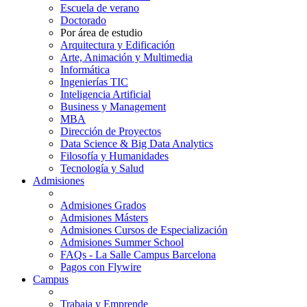
Escuela de verano
Doctorado
Por área de estudio
Arquitectura y Edificación
Arte, Animación y Multimedia
Informática
Ingenierías TIC
Inteligencia Artificial
Business y Management
MBA
Dirección de Proyectos
Data Science & Big Data Analytics
Filosofía y Humanidades
Tecnología y Salud
Admisiones
Admisiones Grados
Admisiones Másters
Admisiones Cursos de Especialización
Admisiones Summer School
FAQs - La Salle Campus Barcelona
Pagos con Flywire
Campus
Trabaja y Emprende