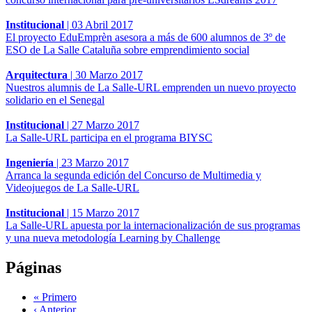
Institucional
|
03 Abril 2017
El proyecto EduEmprèn asesora a más de 600 alumnos de 3º de
ESO de La Salle Cataluña sobre emprendimiento social
Arquitectura
|
30 Marzo 2017
Nuestros alumnis de La Salle-URL emprenden un nuevo proyecto
solidario en el Senegal
Institucional
|
27 Marzo 2017
La Salle-URL participa en el programa BIYSC
Ingeniería
|
23 Marzo 2017
Arranca la segunda edición del Concurso de Multimedia y
Videojuegos de La Salle-URL
Institucional
|
15 Marzo 2017
La Salle-URL apuesta por la internacionalización de sus programas
y una nueva metodología Learning by Challenge
Páginas
« Primero
‹ Anterior