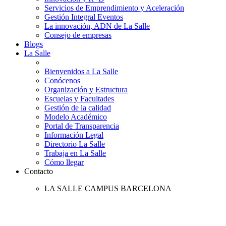
Servicios de Emprendimiento y Aceleración
Gestión Integral Eventos
La innovación, ADN de La Salle
Consejo de empresas
Blogs
La Salle
Bienvenidos a La Salle
Conócenos
Organización y Estructura
Escuelas y Facultades
Gestión de la calidad
Modelo Académico
Portal de Transparencia
Información Legal
Directorio La Salle
Trabaja en La Salle
Cómo llegar
Contacto
LA SALLE CAMPUS BARCELONA