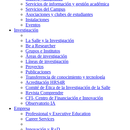
Servicios de información y gestión académica
Servicios del Campus
Asociaciones y clubes de estudiantes
Instalaciones
Eventos
Investigación
La Salle y la Investigación
Be a Researcher
Grupos e Institutos
Áreas de investigación
Líneas de investigación
Proyectos
Publicaciones
Transferencia de conocimiento y tecnología
Acreditación HRS4R
Comité de Ética de la Investigación de la Salle
Revista Comprendre
CFI- Centro de Financiación e Innovación
Observatorio IA
Empresa
Professional y Executive Education
Career Services
Innovación y R+D