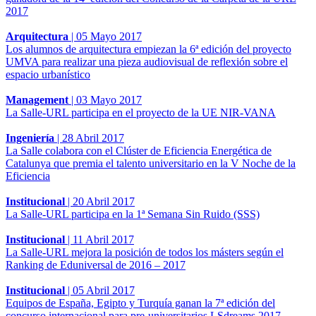
2017
Arquitectura
|
05 Mayo 2017
Los alumnos de arquitectura empiezan la 6ª edición del proyecto
UMVA para realizar una pieza audiovisual de reflexión sobre el
espacio urbanístico
Management
|
03 Mayo 2017
La Salle-URL participa en el proyecto de la UE NIR-VANA
Ingeniería
|
28 Abril 2017
La Salle colabora con el Clúster de Eficiencia Energética de
Catalunya que premia el talento universitario en la V Noche de la
Eficiencia
Institucional
|
20 Abril 2017
La Salle-URL participa en la 1ª Semana Sin Ruido (SSS)
Institucional
|
11 Abril 2017
La Salle-URL mejora la posición de todos los másters según el
Ranking de Eduniversal de 2016 – 2017
Institucional
|
05 Abril 2017
Equipos de España, Egipto y Turquía ganan la 7ª edición del
concurso internacional para pre-universitarios LSdreams 2017