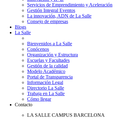
Servicios de Emprendimiento y Aceleración
Gestión Integral Eventos
La innovación, ADN de La Salle
Consejo de empresas
Blogs
La Salle
Bienvenidos a La Salle
Conócenos
Organización y Estructura
Escuelas y Facultades
Gestión de la calidad
Modelo Académico
Portal de Transparencia
Información Legal
Directorio La Salle
Trabaja en La Salle
Cómo llegar
Contacto
LA SALLE CAMPUS BARCELONA