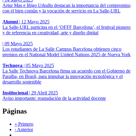
Artur Mas e Iñigo Urkullu destacan la importancia del compromiso
con el bien común y la vocación de servicio en La Salle-URL
Alumni
|
12 Mayo 2025
La Salle-URL participa en el ‘OFFF Barcelona’, el festival pionero
y de referencia en creatividad, arte y diseño digital
|
09 Mayo 2025
Los estudiantes de La Salle Campus Barcelona obtienen cinco
premios en el National Model United Nations 2025 de Nueva York
Technova
|
05 Mayo 2025
La Salle Technova Barcelona firma un acuerdo con el Gobierno de
Paraíba, en Brasil, para impulsar la innovación tecnológica y el
desarrollo sostenible
Institucional
|
29 Abril 2025
Aviso importante: reanudación de la actividad docente
Páginas
« Primero
‹ Anterior
…