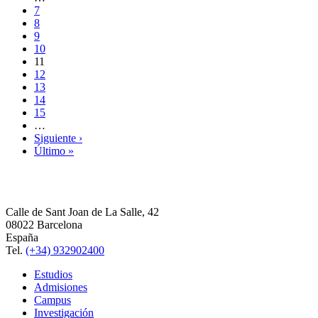
7
8
9
10
11
12
13
14
15
…
Siguiente ›
Último »
Calle de Sant Joan de La Salle, 42
08022 Barcelona
España
Tel.
(+34) 932902400
Estudios
Admisiones
Campus
Investigación