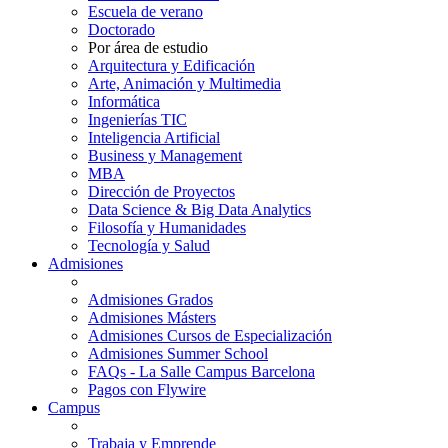
Escuela de verano
Doctorado
Por área de estudio
Arquitectura y Edificación
Arte, Animación y Multimedia
Informática
Ingenierías TIC
Inteligencia Artificial
Business y Management
MBA
Dirección de Proyectos
Data Science & Big Data Analytics
Filosofía y Humanidades
Tecnología y Salud
Admisiones
Admisiones Grados
Admisiones Másters
Admisiones Cursos de Especialización
Admisiones Summer School
FAQs - La Salle Campus Barcelona
Pagos con Flywire
Campus
Trabaja y Emprende