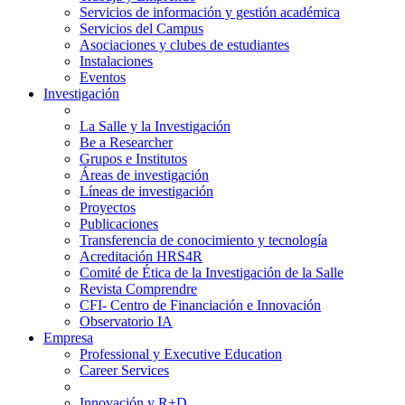
Servicios de información y gestión académica
Servicios del Campus
Asociaciones y clubes de estudiantes
Instalaciones
Eventos
Investigación
La Salle y la Investigación
Be a Researcher
Grupos e Institutos
Áreas de investigación
Líneas de investigación
Proyectos
Publicaciones
Transferencia de conocimiento y tecnología
Acreditación HRS4R
Comité de Ética de la Investigación de la Salle
Revista Comprendre
CFI- Centro de Financiación e Innovación
Observatorio IA
Empresa
Professional y Executive Education
Career Services
Innovación y R+D