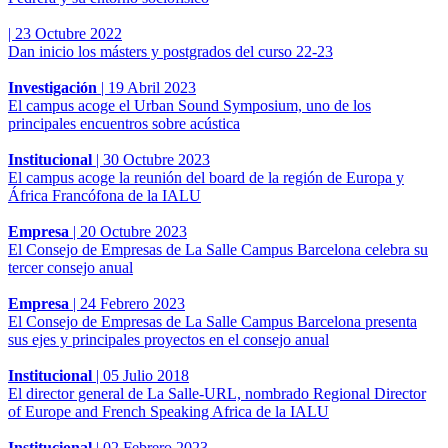
|
23 Octubre 2022
Dan inicio los másters y postgrados del curso 22-23
Investigación
|
19 Abril 2023
El campus acoge el Urban Sound Symposium, uno de los
principales encuentros sobre acústica
Institucional
|
30 Octubre 2023
El campus acoge la reunión del board de la región de Europa y
África Francófona de la IALU
Empresa
|
20 Octubre 2023
El Consejo de Empresas de La Salle Campus Barcelona celebra su
tercer consejo anual
Empresa
|
24 Febrero 2023
El Consejo de Empresas de La Salle Campus Barcelona presenta
sus ejes y principales proyectos en el consejo anual
Institucional
|
05 Julio 2018
El director general de La Salle-URL, nombrado Regional Director
of Europe and French Speaking Africa de la IALU
Institucional
|
02 Febrero 2023