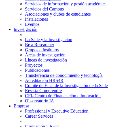
Servicios de información y gestión académica
Servicios del Campus
Asociaciones y clubes de estudiantes
Instalaciones
Eventos
Investigación
La Salle y la Investigación
Be a Researcher
Grupos e Institutos
Áreas de investigación
Líneas de investigación
Proyectos
Publicaciones
Transferencia de conocimiento y tecnología
Acreditación HRS4R
Comité de Ética de la Investigación de la Salle
Revista Comprendre
CFI- Centro de Financiación e Innovación
Observatorio IA
Empresa
Professional y Executive Education
Career Services
Innovación y R+D