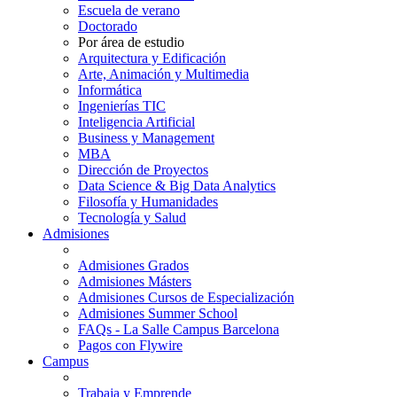
Escuela de verano
Doctorado
Por área de estudio
Arquitectura y Edificación
Arte, Animación y Multimedia
Informática
Ingenierías TIC
Inteligencia Artificial
Business y Management
MBA
Dirección de Proyectos
Data Science & Big Data Analytics
Filosofía y Humanidades
Tecnología y Salud
Admisiones
Admisiones Grados
Admisiones Másters
Admisiones Cursos de Especialización
Admisiones Summer School
FAQs - La Salle Campus Barcelona
Pagos con Flywire
Campus
Trabaja y Emprende