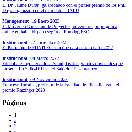
El Dr. Jaume Duran, galardonado con el primer premio de los PhD
Days organizado en el marco de la IALU
Management
|
19 Enero 2023
El Máster en Dirección de Proyectos, noveno mejor programa
online en habla hispana según el Ranking FSO
Institucional
|
27 Diciembre 2022
El Patronato de FUNITEC se reúne para cerrar el año 2022
Institucional
|
08 Marzo 2022
Filosofía e Ingeniería de la Salud, las dos grandes novedades que
presenta La Salle-URL en el Saló de l'Ensenyament
Institucional
|
09 Noviembre 2023
Francesc Torralba, profesor de la Facultad de Filosofía, gana el
premio Ratzinger 2023
Páginas
1
2
3
4