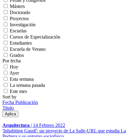
Ferias y congresos
Másters
Doctorado
Proyectos
Investigación
Escuelas
Cursos de Especialización
Estudiantes
Escuela de Verano
Grados
Por fecha
Hoy
Ayer
Esta semana
La semana pasada
Este mes
Sort by
Fecha Publicación
Titulo
Arquitectura
|
14 Febrero 2022
'Inhabiting Gaudí': un proyecto de La Salle-URL que estudia La
Pedrera y su entorno sociofísico