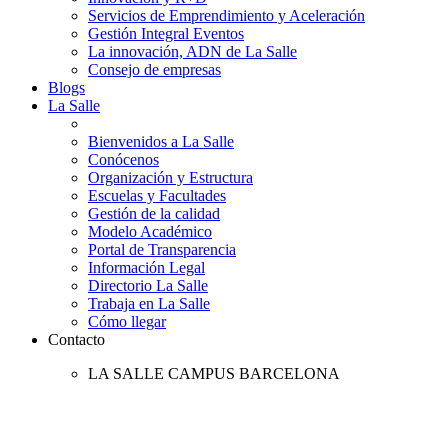
Servicios de Emprendimiento y Aceleración
Gestión Integral Eventos
La innovación, ADN de La Salle
Consejo de empresas
Blogs
La Salle
Bienvenidos a La Salle
Conócenos
Organización y Estructura
Escuelas y Facultades
Gestión de la calidad
Modelo Académico
Portal de Transparencia
Información Legal
Directorio La Salle
Trabaja en La Salle
Cómo llegar
Contacto
LA SALLE CAMPUS BARCELONA