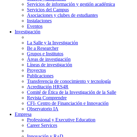
Servicios de información y gestión académica
Servicios del Campus
Asociaciones y clubes de estudiantes
Instalaciones
Eventos
Investigación
La Salle y la Investigación
Be a Researcher
Grupos e Institutos
Áreas de investigación
Líneas de investigación
Proyectos
Publicaciones
Transferencia de conocimiento y tecnología
Acreditación HRS4R
Comité de Ética de la Investigación de la Salle
Revista Comprendre
CFI- Centro de Financiación e Innovación
Observatorio IA
Empresa
Professional y Executive Education
Career Services
Innovación y R+D