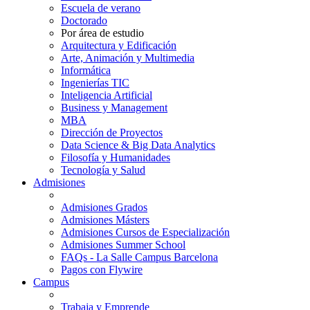
Escuela de verano
Doctorado
Por área de estudio
Arquitectura y Edificación
Arte, Animación y Multimedia
Informática
Ingenierías TIC
Inteligencia Artificial
Business y Management
MBA
Dirección de Proyectos
Data Science & Big Data Analytics
Filosofía y Humanidades
Tecnología y Salud
Admisiones
Admisiones Grados
Admisiones Másters
Admisiones Cursos de Especialización
Admisiones Summer School
FAQs - La Salle Campus Barcelona
Pagos con Flywire
Campus
Trabaja y Emprende