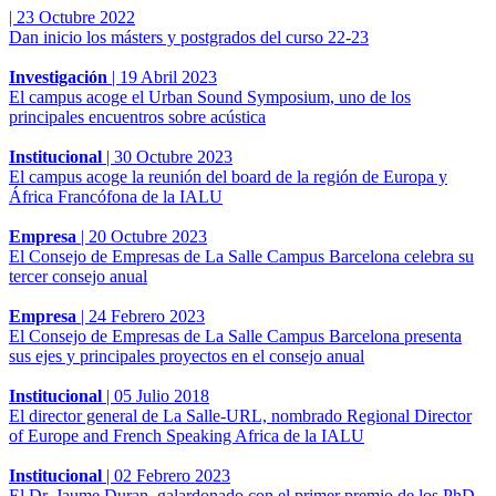
|
23 Octubre 2022
Dan inicio los másters y postgrados del curso 22-23
Investigación
|
19 Abril 2023
El campus acoge el Urban Sound Symposium, uno de los
principales encuentros sobre acústica
Institucional
|
30 Octubre 2023
El campus acoge la reunión del board de la región de Europa y
África Francófona de la IALU
Empresa
|
20 Octubre 2023
El Consejo de Empresas de La Salle Campus Barcelona celebra su
tercer consejo anual
Empresa
|
24 Febrero 2023
El Consejo de Empresas de La Salle Campus Barcelona presenta
sus ejes y principales proyectos en el consejo anual
Institucional
|
05 Julio 2018
El director general de La Salle-URL, nombrado Regional Director
of Europe and French Speaking Africa de la IALU
Institucional
|
02 Febrero 2023
El Dr. Jaume Duran, galardonado con el primer premio de los PhD