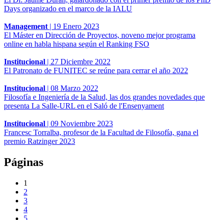
Days organizado en el marco de la IALU
Management
|
19 Enero 2023
El Máster en Dirección de Proyectos, noveno mejor programa
online en habla hispana según el Ranking FSO
Institucional
|
27 Diciembre 2022
El Patronato de FUNITEC se reúne para cerrar el año 2022
Institucional
|
08 Marzo 2022
Filosofía e Ingeniería de la Salud, las dos grandes novedades que
presenta La Salle-URL en el Saló de l'Ensenyament
Institucional
|
09 Noviembre 2023
Francesc Torralba, profesor de la Facultad de Filosofía, gana el
premio Ratzinger 2023
Páginas
1
2
3
4
5