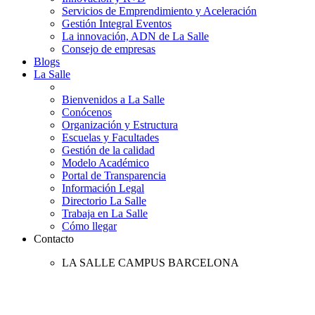
Servicios de Emprendimiento y Aceleración
Gestión Integral Eventos
La innovación, ADN de La Salle
Consejo de empresas
Blogs
La Salle
Bienvenidos a La Salle
Conócenos
Organización y Estructura
Escuelas y Facultades
Gestión de la calidad
Modelo Académico
Portal de Transparencia
Información Legal
Directorio La Salle
Trabaja en La Salle
Cómo llegar
Contacto
LA SALLE CAMPUS BARCELONA