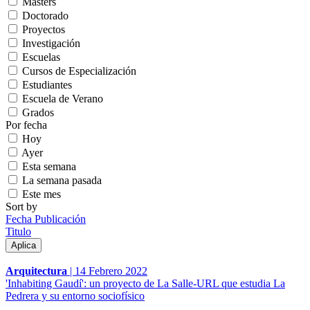
Másters
Doctorado
Proyectos
Investigación
Escuelas
Cursos de Especialización
Estudiantes
Escuela de Verano
Grados
Por fecha
Hoy
Ayer
Esta semana
La semana pasada
Este mes
Sort by
Fecha Publicación
Titulo
Arquitectura
|
14 Febrero 2022
'Inhabiting Gaudí': un proyecto de La Salle-URL que estudia La
Pedrera y su entorno sociofísico