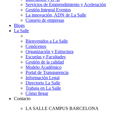
Servicios de Emprendimiento y Aceleración
Gestión Integral Eventos
La innovación, ADN de La Salle
Consejo de empresas
Blogs
La Salle
Bienvenidos a La Salle
Conócenos
Organización y Estructura
Escuelas y Facultades
Gestión de la calidad
Modelo Académico
Portal de Transparencia
Información Legal
Directorio La Salle
Trabaja en La Salle
Cómo llegar
Contacto
LA SALLE CAMPUS BARCELONA