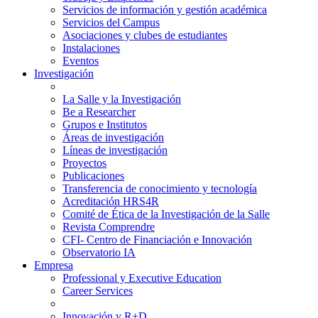
Servicios de información y gestión académica
Servicios del Campus
Asociaciones y clubes de estudiantes
Instalaciones
Eventos
Investigación
La Salle y la Investigación
Be a Researcher
Grupos e Institutos
Áreas de investigación
Líneas de investigación
Proyectos
Publicaciones
Transferencia de conocimiento y tecnología
Acreditación HRS4R
Comité de Ética de la Investigación de la Salle
Revista Comprendre
CFI- Centro de Financiación e Innovación
Observatorio IA
Empresa
Professional y Executive Education
Career Services
Innovación y R+D