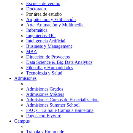
Escuela de verano
Doctorado
Por área de estudio
Arquitectura y Edificación
Arte, Animación y Multimedia
Informática
Ingenierías TIC
Inteligencia Artificial
Business y Management
MBA
Dirección de Proyectos
Data Science & Big Data Analytics
Filosofía y Humanidades
Tecnología y Salud
Admisiones
Admisiones Grados
Admisiones Másters
Admisiones Cursos de Especialización
Admisiones Summer School
FAQs - La Salle Campus Barcelona
Pagos con Flywire
Campus
Trabaja y Emprende