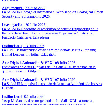
Arquitectura
|
23 Julio 2026
La Salle-URL acoge el International Workshop on Ecological Urban
Security and Sustainability 2026.
Investigación
|
20 Julio 2026
La Salle-URL coordina el workshop ‘Acoustic Engineering at La
Pedrera: from Field-Lab to Immersive Experiences’ junto a la
Fundació Catalunya La Pedrera
Institucional
|
13 Julio 2026
La URL, 1ª universidad catalana y 2ª española según el ranking
Digital Leaders in Higher Education
Arte Digital, Animación & VFX
|
08 Julio 2026
Estudiantes de Artes Digitales de La Salle-URL participan en la
quinta edición de Òh!pera
Arte Digital, Animación & VFX
|
07 Julio 2026
La Salle-URL impulsa la creación de la nueva Acadèmia de les Arts
Digitals
Institucional
|
02 Julio 2026
Josep M. Santos, director general de La Salle-URL, asume la
presidencia de la red global de universidades de La Salle