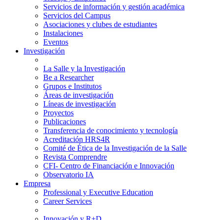
Servicios de información y gestión académica
Servicios del Campus
Asociaciones y clubes de estudiantes
Instalaciones
Eventos
Investigación
La Salle y la Investigación
Be a Researcher
Grupos e Institutos
Áreas de investigación
Líneas de investigación
Proyectos
Publicaciones
Transferencia de conocimiento y tecnología
Acreditación HRS4R
Comité de Ética de la Investigación de la Salle
Revista Comprendre
CFI- Centro de Financiación e Innovación
Observatorio IA
Empresa
Professional y Executive Education
Career Services
Innovación y R+D