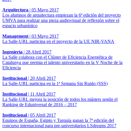
Arquitectura
|
05 Mayo 2017
Los alumnos de arquitectura empiezan la 6ª edición del proyecto
UMVA para realizar una pieza audiovisual de reflexión sobre el
espacio urbanístico
Management
|
03 Mayo 2017
La Salle-URL participa en el proyecto de la UE NIR-VANA
Ingeniería
|
28 Abril 2017
La Salle colabora con el Clúster de Eficiencia Energética de
Catalunya que premia el talento universitario en la V Noche de la
Eficiencia
Institucional
|
20 Abril 2017
La Salle-URL participa en la 1ª Semana Sin Ruido (SSS)
Institucional
|
11 Abril 2017
La Salle-URL mejora la posición de todos los másters según el
Ranking de Eduniversal de 2016 – 2017
Institucional
|
05 Abril 2017
Equipos de España, Egipto y Turquía ganan la 7ª edición del
concurso internacional para pre-universitarios LSdreams 2017