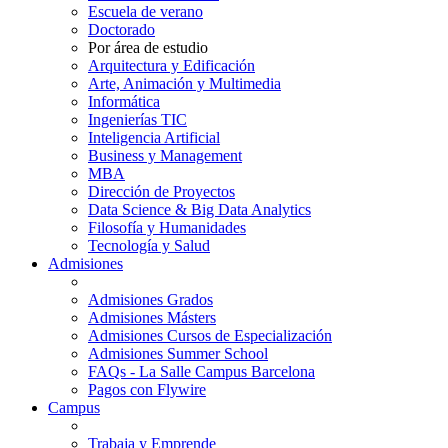
Escuela de verano
Doctorado
Por área de estudio
Arquitectura y Edificación
Arte, Animación y Multimedia
Informática
Ingenierías TIC
Inteligencia Artificial
Business y Management
MBA
Dirección de Proyectos
Data Science & Big Data Analytics
Filosofía y Humanidades
Tecnología y Salud
Admisiones
Admisiones Grados
Admisiones Másters
Admisiones Cursos de Especialización
Admisiones Summer School
FAQs - La Salle Campus Barcelona
Pagos con Flywire
Campus
Trabaja y Emprende