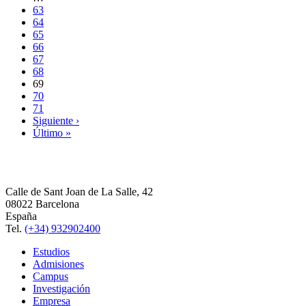
63
64
65
66
67
68
69
70
71
Siguiente ›
Último »
Calle de Sant Joan de La Salle, 42
08022 Barcelona
España
Tel.
(+34) 932902400
Estudios
Admisiones
Campus
Investigación
Empresa