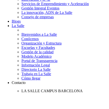
Servicios de Emprendimiento y Aceleración
Gestión Integral Eventos
La innovación, ADN de La Salle
Consejo de empresas
Blogs
La Salle
Bienvenidos a La Salle
Conócenos
Organización y Estructura
Escuelas y Facultades
Gestión de la calidad
Modelo Académico
Portal de Transparencia
Información Legal
Directorio La Salle
Trabaja en La Salle
Cómo llegar
Contacto
LA SALLE CAMPUS BARCELONA