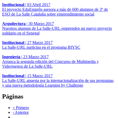
Institucional
|
03 Abril 2017
El proyecto EduEmprèn asesora a más de 600 alumnos de 3º de
ESO de La Salle Cataluña sobre emprendimiento social
Arquitectura
|
30 Marzo 2017
Nuestros alumnis de La Salle-URL emprenden un nuevo proyecto
solidario en el Senegal
Institucional
|
27 Marzo 2017
La Salle-URL participa en el programa BIYSC
Ingeniería
|
23 Marzo 2017
Arranca la segunda edición del Concurso de Multimedia y
Videojuegos de La Salle-URL
Institucional
|
15 Marzo 2017
La Salle-URL apuesta por la internacionalización de sus programas
y una nueva metodología Learning by Challenge
Páginas
« Primero
‹ Anterior
…