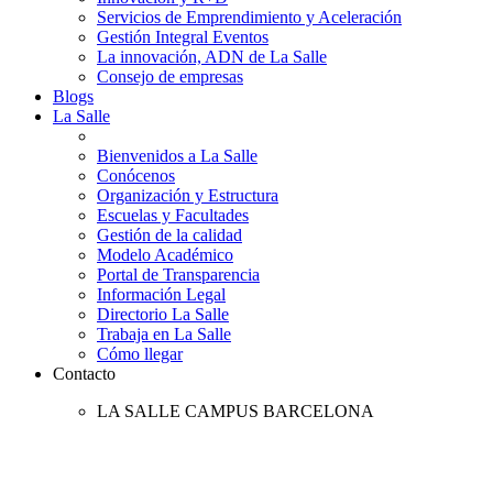
Servicios de Emprendimiento y Aceleración
Gestión Integral Eventos
La innovación, ADN de La Salle
Consejo de empresas
Blogs
La Salle
Bienvenidos a La Salle
Conócenos
Organización y Estructura
Escuelas y Facultades
Gestión de la calidad
Modelo Académico
Portal de Transparencia
Información Legal
Directorio La Salle
Trabaja en La Salle
Cómo llegar
Contacto
LA SALLE CAMPUS BARCELONA