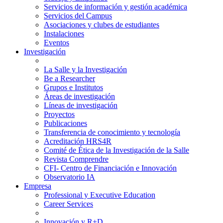
Servicios de información y gestión académica
Servicios del Campus
Asociaciones y clubes de estudiantes
Instalaciones
Eventos
Investigación
La Salle y la Investigación
Be a Researcher
Grupos e Institutos
Áreas de investigación
Líneas de investigación
Proyectos
Publicaciones
Transferencia de conocimiento y tecnología
Acreditación HRS4R
Comité de Ética de la Investigación de la Salle
Revista Comprendre
CFI- Centro de Financiación e Innovación
Observatorio IA
Empresa
Professional y Executive Education
Career Services
Innovación y R+D