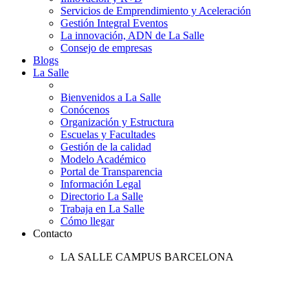
Servicios de Emprendimiento y Aceleración
Gestión Integral Eventos
La innovación, ADN de La Salle
Consejo de empresas
Blogs
La Salle
Bienvenidos a La Salle
Conócenos
Organización y Estructura
Escuelas y Facultades
Gestión de la calidad
Modelo Académico
Portal de Transparencia
Información Legal
Directorio La Salle
Trabaja en La Salle
Cómo llegar
Contacto
LA SALLE CAMPUS BARCELONA