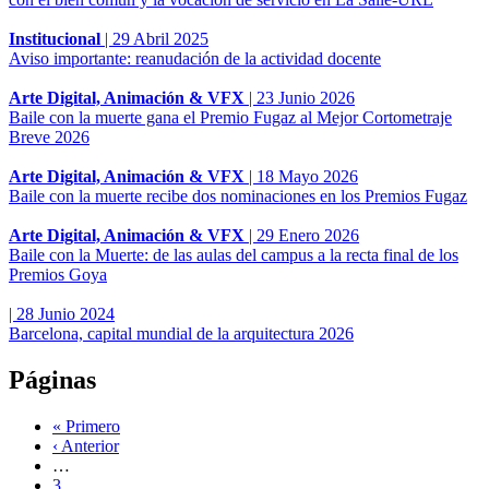
Institucional
|
29 Abril 2025
Aviso importante: reanudación de la actividad docente
Arte Digital, Animación & VFX
|
23 Junio 2026
Baile con la muerte gana el Premio Fugaz al Mejor Cortometraje
Breve 2026
Arte Digital, Animación & VFX
|
18 Mayo 2026
Baile con la muerte recibe dos nominaciones en los Premios Fugaz
Arte Digital, Animación & VFX
|
29 Enero 2026
Baile con la Muerte: de las aulas del campus a la recta final de los
Premios Goya
|
28 Junio 2024
Barcelona, capital mundial de la arquitectura 2026
Páginas
« Primero
‹ Anterior
…
3