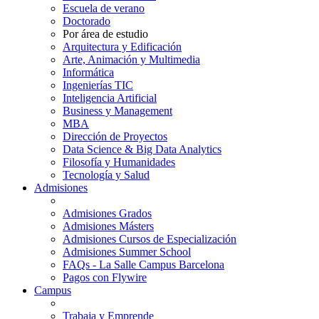
Escuela de verano
Doctorado
Por área de estudio
Arquitectura y Edificación
Arte, Animación y Multimedia
Informática
Ingenierías TIC
Inteligencia Artificial
Business y Management
MBA
Dirección de Proyectos
Data Science & Big Data Analytics
Filosofía y Humanidades
Tecnología y Salud
Admisiones
Admisiones Grados
Admisiones Másters
Admisiones Cursos de Especialización
Admisiones Summer School
FAQs - La Salle Campus Barcelona
Pagos con Flywire
Campus
Trabaja y Emprende