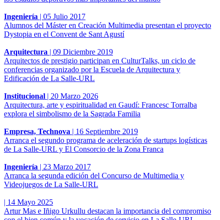
Ingeniería
|
05 Julio 2017
Alumnos del Máster en Creación Multimedia presentan el proyecto
Dystopia en el Convent de Sant Agustí
Arquitectura
|
09 Diciembre 2019
Arquitectos de prestigio participan en CulturTalks, un ciclo de
conferencias organizado por la Escuela de Arquitectura y
Edificación de La Salle-URL
Institucional
|
20 Marzo 2026
Arquitectura, arte y espiritualidad en Gaudí: Francesc Torralba
explora el simbolismo de la Sagrada Familia
Empresa, Technova
|
16 Septiembre 2019
Arranca el segundo programa de aceleración de startups logísticas
de La Salle-URL y El Consorcio de la Zona Franca
Ingeniería
|
23 Marzo 2017
Arranca la segunda edición del Concurso de Multimedia y
Videojuegos de La Salle-URL
|
14 Mayo 2025
Artur Mas e Iñigo Urkullu destacan la importancia del compromiso
con el bien común y la vocación de servicio en La Salle-URL