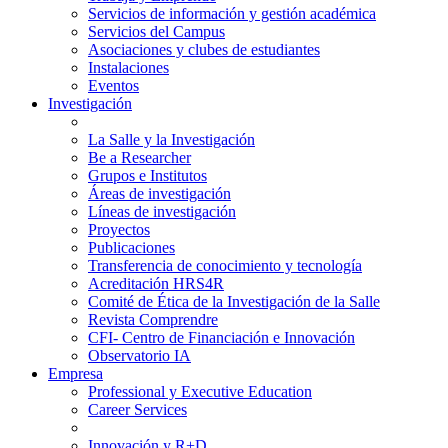
Servicios de información y gestión académica
Servicios del Campus
Asociaciones y clubes de estudiantes
Instalaciones
Eventos
Investigación
La Salle y la Investigación
Be a Researcher
Grupos e Institutos
Áreas de investigación
Líneas de investigación
Proyectos
Publicaciones
Transferencia de conocimiento y tecnología
Acreditación HRS4R
Comité de Ética de la Investigación de la Salle
Revista Comprendre
CFI- Centro de Financiación e Innovación
Observatorio IA
Empresa
Professional y Executive Education
Career Services
Innovación y R+D