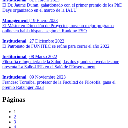
El Dr. Jaume Duran, galardonado con el primer premio de los PhD
Days organizado en el marco de la IALU
Management
|
19 Enero 2023
El Máster en Dirección de Proyectos, noveno mejor programa
online en habla hispana según el Ranking FSO
Institucional
|
27 Diciembre 2022
El Patronato de FUNITEC se reúne para cerrar el año 2022
Institucional
|
08 Marzo 2022
Filosofía e Ingeniería de la Salud, las dos grandes novedades que
presenta La Salle-URL en el Saló de l'Ensenyament
Institucional
|
09 Noviembre 2023
Francesc Torralba, profesor de la Facultad de Filosofía, gana el
premio Ratzinger 2023
Páginas
1
2
3
4