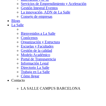
Servicios de Emprendimiento y Aceleración
Gestión Integral Eventos
La innovación, ADN de La Salle
Consejo de empresas
Blogs
La Salle
Bienvenidos a La Salle
Conócenos
Organización y Estructura
Escuelas y Facultades
Gestión de la calidad
Modelo Académico
Portal de Transparencia
Información Legal
Directorio La Salle
Trabaja en La Salle
Cómo llegar
Contacto
LA SALLE CAMPUS BARCELONA