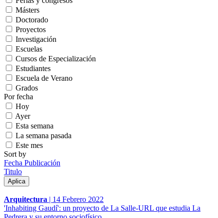
Ferias y congresos
Másters
Doctorado
Proyectos
Investigación
Escuelas
Cursos de Especialización
Estudiantes
Escuela de Verano
Grados
Por fecha
Hoy
Ayer
Esta semana
La semana pasada
Este mes
Sort by
Fecha Publicación
Titulo
Arquitectura
|
14 Febrero 2022
'Inhabiting Gaudí': un proyecto de La Salle-URL que estudia La
Pedrera y su entorno sociofísico