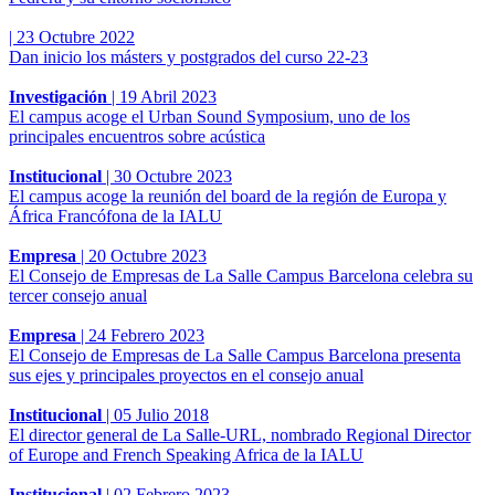
|
23 Octubre 2022
Dan inicio los másters y postgrados del curso 22-23
Investigación
|
19 Abril 2023
El campus acoge el Urban Sound Symposium, uno de los
principales encuentros sobre acústica
Institucional
|
30 Octubre 2023
El campus acoge la reunión del board de la región de Europa y
África Francófona de la IALU
Empresa
|
20 Octubre 2023
El Consejo de Empresas de La Salle Campus Barcelona celebra su
tercer consejo anual
Empresa
|
24 Febrero 2023
El Consejo de Empresas de La Salle Campus Barcelona presenta
sus ejes y principales proyectos en el consejo anual
Institucional
|
05 Julio 2018
El director general de La Salle-URL, nombrado Regional Director
of Europe and French Speaking Africa de la IALU
Institucional
|
02 Febrero 2023