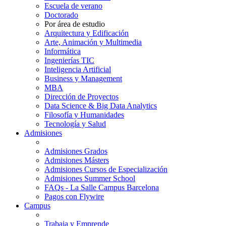
Escuela de verano
Doctorado
Por área de estudio
Arquitectura y Edificación
Arte, Animación y Multimedia
Informática
Ingenierías TIC
Inteligencia Artificial
Business y Management
MBA
Dirección de Proyectos
Data Science & Big Data Analytics
Filosofía y Humanidades
Tecnología y Salud
Admisiones
Admisiones Grados
Admisiones Másters
Admisiones Cursos de Especialización
Admisiones Summer School
FAQs - La Salle Campus Barcelona
Pagos con Flywire
Campus
Trabaja y Emprende