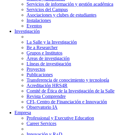
Servicios de información y gestión académica
Servicios del Campus
Asociaciones y clubes de estudiantes
Instalaciones
Eventos
Investigación
La Salle y la Investigación
Be a Researcher
Grupos e Institutos
Áreas de investigación
Líneas de investigación
Proyectos
Publicaciones
Transferencia de conocimiento y tecnología
Acreditación HRS4R
Comité de Ética de la Investigación de la Salle
Revista Comprendre
CFI- Centro de Financiación e Innovación
Observatorio IA
Empresa
Professional y Executive Education
Career Services
Innovación y R+D