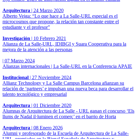
Arquitectura
|
24 Marzo 2020
Alberto Veiga: “Lo que hace a La Salle-URL especial es el
microcosmos que propone, la relación tan constante entre el
estudiante y el profesor”
Investigación
|
10 Febrero 2021
Alianza de La Salle-URL, IDIBGI y Suara Cooperativa para la
mejora de la atención a las personas
|
07 Marzo 2024
Alianzas internacionales | La Salle-URL en la Conferencia APAIE
Institucional
|
27 Noviembre 2024
Allianz Technology y La Salle Campus Barcelona afianzan su
relación de ‘partners’ e impulsan una nueva beca para desarrollar el
talento tecnológico y empresarial
Arquitectura
|
01 Diciembre 2020
Alumnas de Arquitectura de La Salle - URL ganan el concurso ‘Els
llums de Nadal il·luminen el comerç’ en el barrio de Horta
Arquitectura
|
08 Enero 2026
Alumni y profesorado de la Escuela de Arquitectura de La Salle-
URL, premiados en la Bienal Española de Arquitectura y