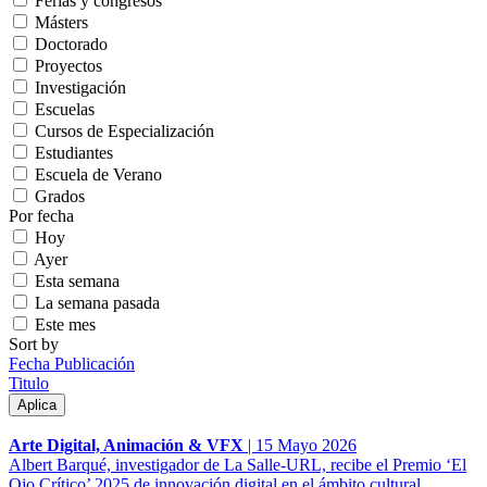
Ferias y congresos
Másters
Doctorado
Proyectos
Investigación
Escuelas
Cursos de Especialización
Estudiantes
Escuela de Verano
Grados
Por fecha
Hoy
Ayer
Esta semana
La semana pasada
Este mes
Sort by
Fecha Publicación
Titulo
Arte Digital, Animación & VFX
|
15 Mayo 2026
Albert Barqué, investigador de La Salle-URL, recibe el Premio ‘El
Ojo Crítico’ 2025 de innovación digital en el ámbito cultural