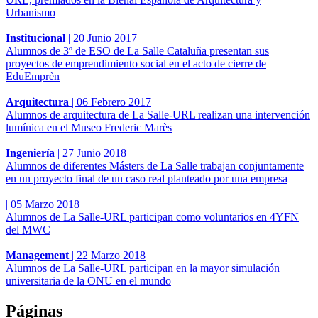
Urbanismo
Institucional
|
20 Junio 2017
Alumnos de 3º de ESO de La Salle Cataluña presentan sus
proyectos de emprendimiento social en el acto de cierre de
EduEmprèn
Arquitectura
|
06 Febrero 2017
Alumnos de arquitectura de La Salle-URL realizan una intervención
lumínica en el Museo Frederic Marès
Ingeniería
|
27 Junio 2018
Alumnos de diferentes Másters de La Salle trabajan conjuntamente
en un proyecto final de un caso real planteado por una empresa
|
05 Marzo 2018
Alumnos de La Salle-URL participan como voluntarios en 4YFN
del MWC
Management
|
22 Marzo 2018
Alumnos de La Salle-URL participan en la mayor simulación
universitaria de la ONU en el mundo
Páginas