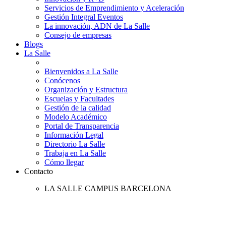
Servicios de Emprendimiento y Aceleración
Gestión Integral Eventos
La innovación, ADN de La Salle
Consejo de empresas
Blogs
La Salle
Bienvenidos a La Salle
Conócenos
Organización y Estructura
Escuelas y Facultades
Gestión de la calidad
Modelo Académico
Portal de Transparencia
Información Legal
Directorio La Salle
Trabaja en La Salle
Cómo llegar
Contacto
LA SALLE CAMPUS BARCELONA