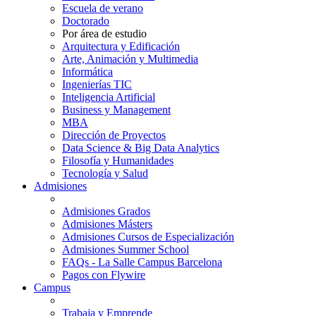
Escuela de verano
Doctorado
Por área de estudio
Arquitectura y Edificación
Arte, Animación y Multimedia
Informática
Ingenierías TIC
Inteligencia Artificial
Business y Management
MBA
Dirección de Proyectos
Data Science & Big Data Analytics
Filosofía y Humanidades
Tecnología y Salud
Admisiones
Admisiones Grados
Admisiones Másters
Admisiones Cursos de Especialización
Admisiones Summer School
FAQs - La Salle Campus Barcelona
Pagos con Flywire
Campus
Trabaja y Emprende