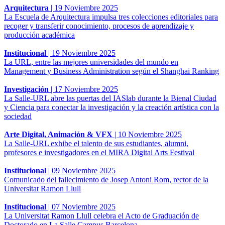
Arquitectura
|
19 Noviembre 2025
La Escuela de Arquitectura impulsa tres colecciones editoriales para
recoger y transferir conocimiento, procesos de aprendizaje y
producción académica
Institucional
|
19 Noviembre 2025
La URL, entre las mejores universidades del mundo en
Management y Business Administration según el Shanghai Ranking
Investigación
|
17 Noviembre 2025
La Salle-URL abre las puertas del IASlab durante la Bienal Ciudad
y Ciencia para conectar la investigación y la creación artística con la
sociedad
Arte Digital, Animación & VFX
|
10 Noviembre 2025
La Salle-URL exhibe el talento de sus estudiantes, alumni,
profesores e investigadores en el MIRA Digital Arts Festival
Institucional
|
09 Noviembre 2025
Comunicado del fallecimiento de Josep Antoni Rom, rector de la
Universitat Ramon Llull
Institucional
|
07 Noviembre 2025
La Universitat Ramon Llull celebra el Acto de Graduación de
Doctorado en La Salle Campus Barcelona