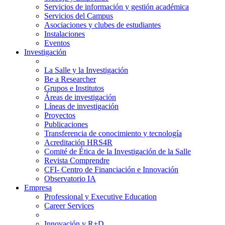
Servicios de información y gestión académica
Servicios del Campus
Asociaciones y clubes de estudiantes
Instalaciones
Eventos
Investigación
La Salle y la Investigación
Be a Researcher
Grupos e Institutos
Áreas de investigación
Líneas de investigación
Proyectos
Publicaciones
Transferencia de conocimiento y tecnología
Acreditación HRS4R
Comité de Ética de la Investigación de la Salle
Revista Comprendre
CFI- Centro de Financiación e Innovación
Observatorio IA
Empresa
Professional y Executive Education
Career Services
Innovación y R+D