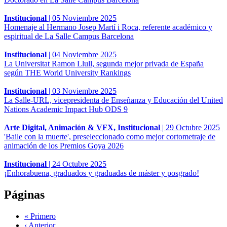
Institucional
|
05 Noviembre 2025
Homenaje al Hermano Josep Martí i Roca, referente académico y
espiritual de La Salle Campus Barcelona
Institucional
|
04 Noviembre 2025
La Universitat Ramon Llull, segunda mejor privada de España
según THE World University Rankings
Institucional
|
03 Noviembre 2025
La Salle-URL, vicepresidenta de Enseñanza y Educación del United
Nations Academic Impact Hub ODS 9
Arte Digital, Animación & VFX, Institucional
|
29 Octubre 2025
'Baile con la muerte', preseleccionado como mejor cortometraje de
animación de los Premios Goya 2026
Institucional
|
24 Octubre 2025
¡Enhorabuena, graduados y graduadas de máster y posgrado!
Páginas
« Primero
‹ Anterior