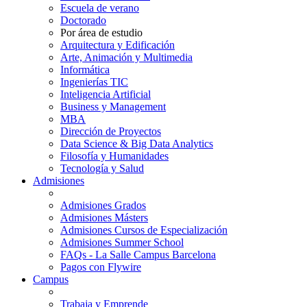
Escuela de verano
Doctorado
Por área de estudio
Arquitectura y Edificación
Arte, Animación y Multimedia
Informática
Ingenierías TIC
Inteligencia Artificial
Business y Management
MBA
Dirección de Proyectos
Data Science & Big Data Analytics
Filosofía y Humanidades
Tecnología y Salud
Admisiones
Admisiones Grados
Admisiones Másters
Admisiones Cursos de Especialización
Admisiones Summer School
FAQs - La Salle Campus Barcelona
Pagos con Flywire
Campus
Trabaja y Emprende