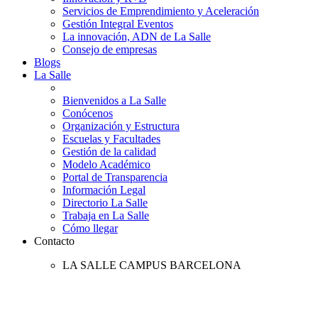
Servicios de Emprendimiento y Aceleración
Gestión Integral Eventos
La innovación, ADN de La Salle
Consejo de empresas
Blogs
La Salle
Bienvenidos a La Salle
Conócenos
Organización y Estructura
Escuelas y Facultades
Gestión de la calidad
Modelo Académico
Portal de Transparencia
Información Legal
Directorio La Salle
Trabaja en La Salle
Cómo llegar
Contacto
LA SALLE CAMPUS BARCELONA