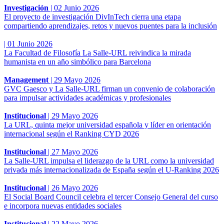
Investigación
|
02 Junio 2026
El proyecto de investigación DivInTech cierra una etapa
compartiendo aprendizajes, retos y nuevos puentes para la inclusión
|
01 Junio 2026
La Facultad de Filosofía La Salle-URL reivindica la mirada
humanista en un año simbólico para Barcelona
Management
|
29 Mayo 2026
GVC Gaesco y La Salle-URL firman un convenio de colaboración
para impulsar actividades académicas y profesionales
Institucional
|
29 Mayo 2026
La URL, quinta mejor universidad española y líder en orientación
internacional según el Ranking CYD 2026
Institucional
|
27 Mayo 2026
La Salle-URL impulsa el liderazgo de la URL como la universidad
privada más internacionalizada de España según el U-Ranking 2026
Institucional
|
26 Mayo 2026
El Social Board Council celebra el tercer Consejo General del curso
e incorpora nuevas entidades sociales
Institucional
|
22 Mayo 2026