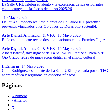
La Salle-URL celebra el talento y la excelencia de sus estudiantes
con la entrega de las becas del curso 2025-26
|
19 Mayo 2026
Del aula al impacto real: estudiantes de La Salle-URL presentan
proyectos vinculados a los Objetivos de Desarrollo Sostenible
Arte Digital, Animación & VFX
|
18 Mayo 2026
Baile con la muerte recibe dos nominaciones en los Premios Fugaz
Arte Digital, Animación & VFX
|
15 Mayo 2026
Albert Barqué, investigador de La Salle-URL, recibe el Premio ‘El
Ojo Crítico’ 2025 de innovación digital en el ámbito cultural
Ingeniería
|
14 Mayo 2026
Carla Rodríguez, estudiante de La Salle-URL, premiada por su TFG
sobre robótica y seguridad en espacios públicos
Páginas
« Primero
‹ Anterior
1
2