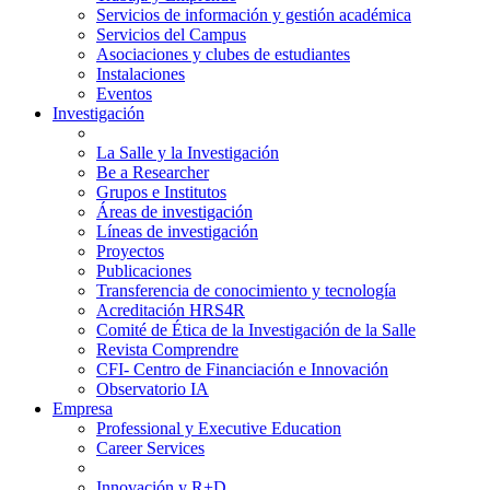
Servicios de información y gestión académica
Servicios del Campus
Asociaciones y clubes de estudiantes
Instalaciones
Eventos
Investigación
La Salle y la Investigación
Be a Researcher
Grupos e Institutos
Áreas de investigación
Líneas de investigación
Proyectos
Publicaciones
Transferencia de conocimiento y tecnología
Acreditación HRS4R
Comité de Ética de la Investigación de la Salle
Revista Comprendre
CFI- Centro de Financiación e Innovación
Observatorio IA
Empresa
Professional y Executive Education
Career Services
Innovación y R+D