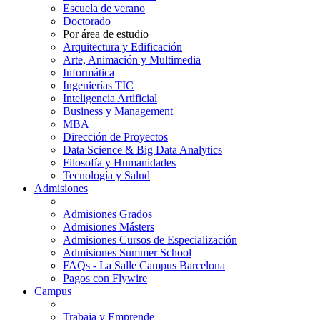
Escuela de verano
Doctorado
Por área de estudio
Arquitectura y Edificación
Arte, Animación y Multimedia
Informática
Ingenierías TIC
Inteligencia Artificial
Business y Management
MBA
Dirección de Proyectos
Data Science & Big Data Analytics
Filosofía y Humanidades
Tecnología y Salud
Admisiones
Admisiones Grados
Admisiones Másters
Admisiones Cursos de Especialización
Admisiones Summer School
FAQs - La Salle Campus Barcelona
Pagos con Flywire
Campus
Trabaja y Emprende