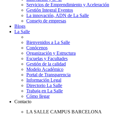
Servicios de Emprendimiento y Aceleración
Gestión Integral Eventos
La innovación, ADN de La Salle
Consejo de empresas
Blogs
La Salle
Bienvenidos a La Salle
Conócenos
Organización y Estructura
Escuelas y Facultades
Gestión de la calidad
Modelo Académico
Portal de Transparencia
Información Legal
Directorio La Salle
Trabaja en La Salle
Cómo llegar
Contacto
LA SALLE CAMPUS BARCELONA