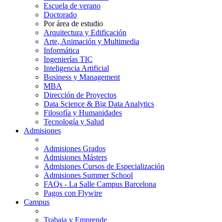
Escuela de verano
Doctorado
Por área de estudio
Arquitectura y Edificación
Arte, Animación y Multimedia
Informática
Ingenierías TIC
Inteligencia Artificial
Business y Management
MBA
Dirección de Proyectos
Data Science & Big Data Analytics
Filosofía y Humanidades
Tecnología y Salud
Admisiones
Admisiones Grados
Admisiones Másters
Admisiones Cursos de Especialización
Admisiones Summer School
FAQs - La Salle Campus Barcelona
Pagos con Flywire
Campus
Trabaja y Emprende