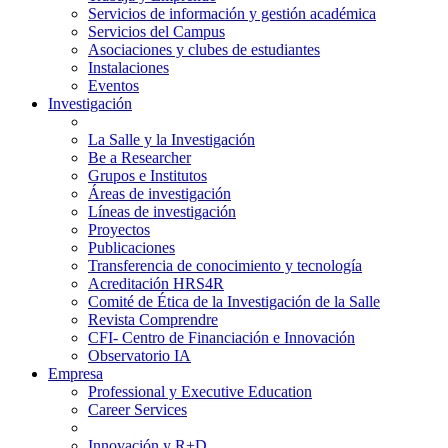
Servicios de información y gestión académica
Servicios del Campus
Asociaciones y clubes de estudiantes
Instalaciones
Eventos
Investigación
La Salle y la Investigación
Be a Researcher
Grupos e Institutos
Áreas de investigación
Líneas de investigación
Proyectos
Publicaciones
Transferencia de conocimiento y tecnología
Acreditación HRS4R
Comité de Ética de la Investigación de la Salle
Revista Comprendre
CFI- Centro de Financiación e Innovación
Observatorio IA
Empresa
Professional y Executive Education
Career Services
Innovación y R+D