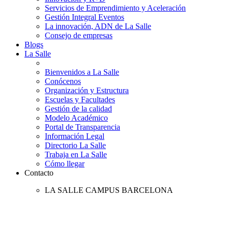
Servicios de Emprendimiento y Aceleración
Gestión Integral Eventos
La innovación, ADN de La Salle
Consejo de empresas
Blogs
La Salle
Bienvenidos a La Salle
Conócenos
Organización y Estructura
Escuelas y Facultades
Gestión de la calidad
Modelo Académico
Portal de Transparencia
Información Legal
Directorio La Salle
Trabaja en La Salle
Cómo llegar
Contacto
LA SALLE CAMPUS BARCELONA