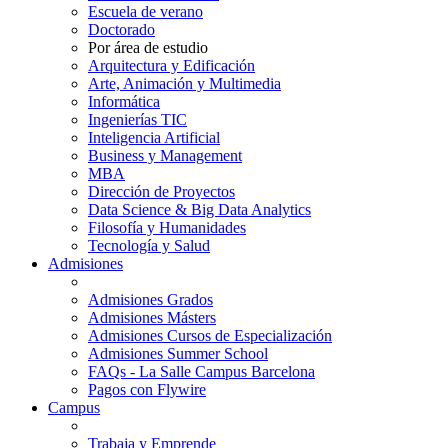
Escuela de verano
Doctorado
Por área de estudio
Arquitectura y Edificación
Arte, Animación y Multimedia
Informática
Ingenierías TIC
Inteligencia Artificial
Business y Management
MBA
Dirección de Proyectos
Data Science & Big Data Analytics
Filosofía y Humanidades
Tecnología y Salud
Admisiones
Admisiones Grados
Admisiones Másters
Admisiones Cursos de Especialización
Admisiones Summer School
FAQs - La Salle Campus Barcelona
Pagos con Flywire
Campus
Trabaja y Emprende