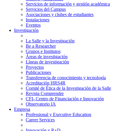
Servicios de información y gestión académica
Servicios del Campus
Asociaciones y clubes de estudiantes
Instalaciones
Eventos
Investigación
La Salle y la Investigación
Be a Researcher
Grupos e Institutos
Áreas de investigación
Líneas de investigación
Proyectos
Publicaciones
Transferencia de conocimiento y tecnología
Acreditación HRS4R
Comité de Ética de la Investigación de la Salle
Revista Comprendre
CFI- Centro de Financiación e Innovación
Observatorio IA
Empresa
Professional y Executive Education
Career Services
Innovación y R+D