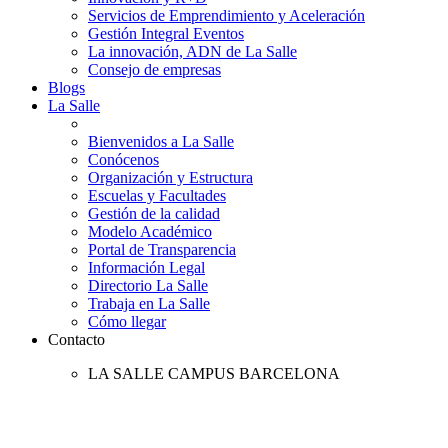
Servicios de Emprendimiento y Aceleración
Gestión Integral Eventos
La innovación, ADN de La Salle
Consejo de empresas
Blogs
La Salle
Bienvenidos a La Salle
Conócenos
Organización y Estructura
Escuelas y Facultades
Gestión de la calidad
Modelo Académico
Portal de Transparencia
Información Legal
Directorio La Salle
Trabaja en La Salle
Cómo llegar
Contacto
LA SALLE CAMPUS BARCELONA