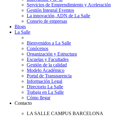
Servicios de Emprendimiento y Aceleración
Gestión Integral Eventos
La innovación, ADN de La Salle
Consejo de empresas
Blogs
La Salle
Bienvenidos a La Salle
Conócenos
Organización y Estructura
Escuelas y Facultades
Gestión de la calidad
Modelo Académico
Portal de Transparencia
Información Legal
Directorio La Salle
Trabaja en La Salle
Cómo llegar
Contacto
LA SALLE CAMPUS BARCELONA