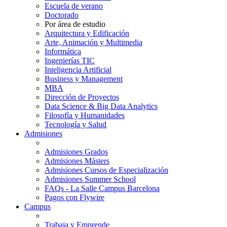
Escuela de verano
Doctorado
Por área de estudio
Arquitectura y Edificación
Arte, Animación y Multimedia
Informática
Ingenierías TIC
Inteligencia Artificial
Business y Management
MBA
Dirección de Proyectos
Data Science & Big Data Analytics
Filosofía y Humanidades
Tecnología y Salud
Admisiones
Admisiones Grados
Admisiones Másters
Admisiones Cursos de Especialización
Admisiones Summer School
FAQs - La Salle Campus Barcelona
Pagos con Flywire
Campus
Trabaja y Emprende