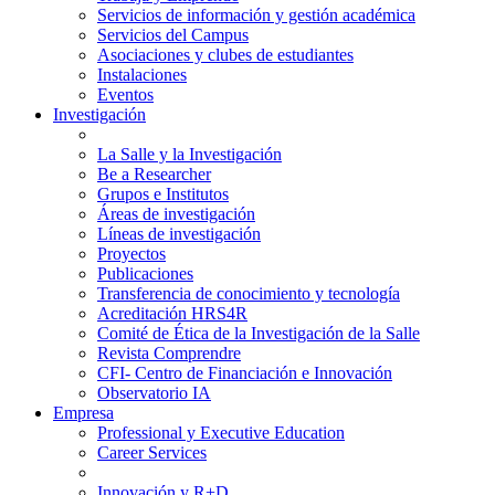
Servicios de información y gestión académica
Servicios del Campus
Asociaciones y clubes de estudiantes
Instalaciones
Eventos
Investigación
La Salle y la Investigación
Be a Researcher
Grupos e Institutos
Áreas de investigación
Líneas de investigación
Proyectos
Publicaciones
Transferencia de conocimiento y tecnología
Acreditación HRS4R
Comité de Ética de la Investigación de la Salle
Revista Comprendre
CFI- Centro de Financiación e Innovación
Observatorio IA
Empresa
Professional y Executive Education
Career Services
Innovación y R+D