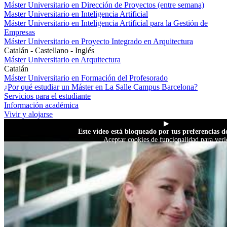
Máster Universitario en Dirección de Proyectos (entre semana)
Master Universitario en Inteligencia Artificial
Máster Universitario en Inteligencia Artificial para la Gestión de
Empresas
Máster Universitario en Proyecto Integrado en Arquitectura
Catalán - Castellano - Inglés
Máster Universitario en Arquitectura
Catalán
Máster Universitario en Formación del Profesorado
¿Por qué estudiar un Máster en La Salle Campus Barcelona?
Servicios para el estudiante
Información académica
Vivir y alojarse
▶
Este vídeo está bloqueado por tus preferencias de
Aceptar cookies de funcionalidad para verl