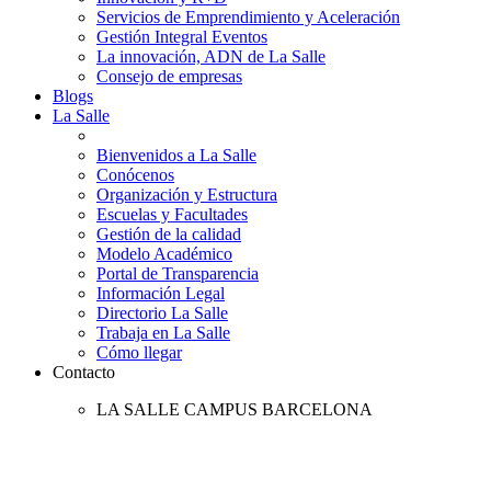
Servicios de Emprendimiento y Aceleración
Gestión Integral Eventos
La innovación, ADN de La Salle
Consejo de empresas
Blogs
La Salle
Bienvenidos a La Salle
Conócenos
Organización y Estructura
Escuelas y Facultades
Gestión de la calidad
Modelo Académico
Portal de Transparencia
Información Legal
Directorio La Salle
Trabaja en La Salle
Cómo llegar
Contacto
LA SALLE CAMPUS BARCELONA