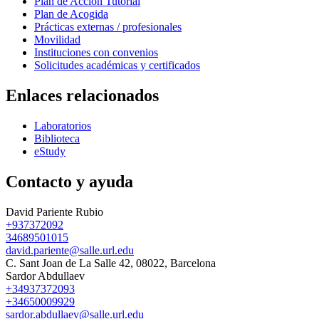
Plan de Acción Tutorial
Plan de Acogida
Prácticas externas / profesionales
Movilidad
Instituciones con convenios
Solicitudes académicas y certificados
Enlaces relacionados
Laboratorios
Biblioteca
eStudy
Contacto y ayuda
David Pariente Rubio
+937372092
34689501015
david.pariente@salle.url.edu
C. Sant Joan de La Salle 42, 08022, Barcelona
Sardor Abdullaev
+34937372093
+34650009929
sardor.abdullaev@salle.url.edu