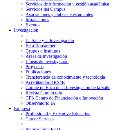
Servicios de información y gestión académica
Servicios del Campus
Asociaciones y clubes de estudiantes
Instalaciones
Eventos
Investigación
La Salle y la Investigación
Be a Researcher
Grupos e Institutos
Áreas de investigación
Líneas de investigación
Proyectos
Publicaciones
Transferencia de conocimiento y tecnología
Acreditación HRS4R
Comité de Ética de la Investigación de la Salle
Revista Comprendre
CFI- Centro de Financiación e Innovación
Observatorio IA
Empresa
Professional y Executive Education
Career Services
Innovación y R+D