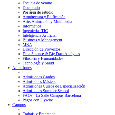
Escuela de verano
Doctorado
Por área de estudio
Arquitectura y Edificación
Arte, Animación y Multimedia
Informática
Ingenierías TIC
Inteligencia Artificial
Business y Management
MBA
Dirección de Proyectos
Data Science & Big Data Analytics
Filosofía y Humanidades
Tecnología y Salud
Admisiones
Admisiones Grados
Admisiones Másters
Admisiones Cursos de Especialización
Admisiones Summer School
FAQs - La Salle Campus Barcelona
Pagos con Flywire
Campus
Trabaja y Emprende