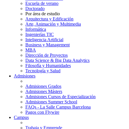
Escuela de verano
Doctorado
Por área de estudio
Arquitectura y Edificación
Arte, Animación y Multimedia
Informática
Ingenierías TIC
Inteligencia Artificial
Business y Management
MBA
Dirección de Proyectos
Data Science & Big Data Analytics
Filosofía y Humanidades
Tecnología y Salud
Admisiones
Admisiones Grados
Admisiones Másters
Admisiones Cursos de Especialización
Admisiones Summer School
FAQs - La Salle Campus Barcelona
Pagos con Flywire
Campus
Trabaja y Emprende