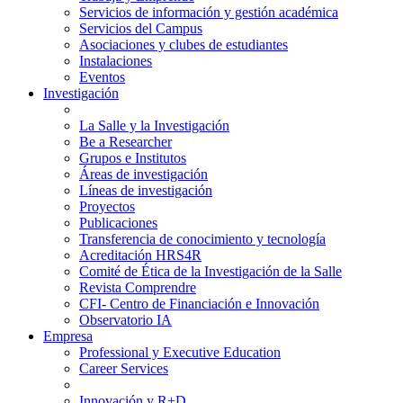
Servicios de información y gestión académica
Servicios del Campus
Asociaciones y clubes de estudiantes
Instalaciones
Eventos
Investigación
La Salle y la Investigación
Be a Researcher
Grupos e Institutos
Áreas de investigación
Líneas de investigación
Proyectos
Publicaciones
Transferencia de conocimiento y tecnología
Acreditación HRS4R
Comité de Ética de la Investigación de la Salle
Revista Comprendre
CFI- Centro de Financiación e Innovación
Observatorio IA
Empresa
Professional y Executive Education
Career Services
Innovación y R+D