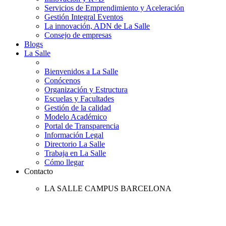
Servicios de Emprendimiento y Aceleración
Gestión Integral Eventos
La innovación, ADN de La Salle
Consejo de empresas
Blogs
La Salle
Bienvenidos a La Salle
Conócenos
Organización y Estructura
Escuelas y Facultades
Gestión de la calidad
Modelo Académico
Portal de Transparencia
Información Legal
Directorio La Salle
Trabaja en La Salle
Cómo llegar
Contacto
LA SALLE CAMPUS BARCELONA