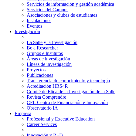
Servicios de información y gestión académica
Servicios del Campus
Asociaciones y clubes de estudiantes
Instalaciones
Eventos
Investigación
La Salle y la Investigación
Be a Researcher
Grupos e Institutos
Áreas de investigación
Líneas de investigación
Proyectos
Publicaciones
Transferencia de conocimiento y tecnología
Acreditación HRS4R
Comité de Ética de la Investigación de la Salle
Revista Comprendre
CFI- Centro de Financiación e Innovación
Observatorio IA
Empresa
Professional y Executive Education
Career Services
Innovación y R+D