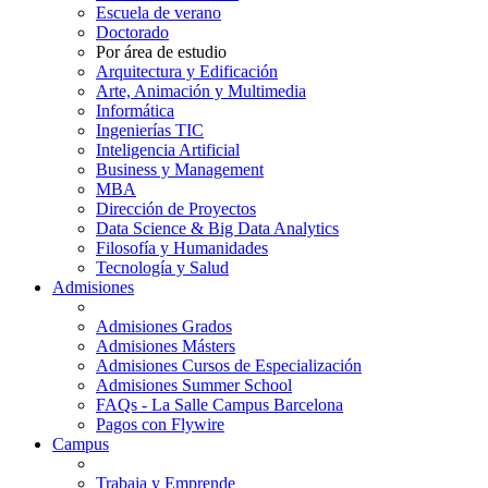
Escuela de verano
Doctorado
Por área de estudio
Arquitectura y Edificación
Arte, Animación y Multimedia
Informática
Ingenierías TIC
Inteligencia Artificial
Business y Management
MBA
Dirección de Proyectos
Data Science & Big Data Analytics
Filosofía y Humanidades
Tecnología y Salud
Admisiones
Admisiones Grados
Admisiones Másters
Admisiones Cursos de Especialización
Admisiones Summer School
FAQs - La Salle Campus Barcelona
Pagos con Flywire
Campus
Trabaja y Emprende