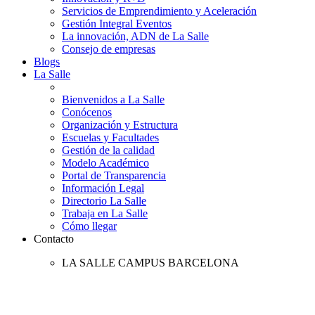
Servicios de Emprendimiento y Aceleración
Gestión Integral Eventos
La innovación, ADN de La Salle
Consejo de empresas
Blogs
La Salle
Bienvenidos a La Salle
Conócenos
Organización y Estructura
Escuelas y Facultades
Gestión de la calidad
Modelo Académico
Portal de Transparencia
Información Legal
Directorio La Salle
Trabaja en La Salle
Cómo llegar
Contacto
LA SALLE CAMPUS BARCELONA