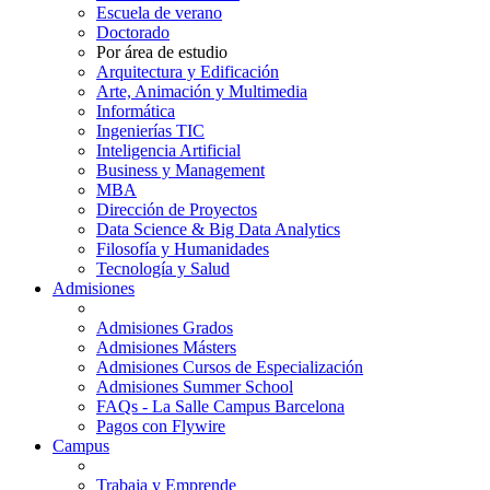
Escuela de verano
Doctorado
Por área de estudio
Arquitectura y Edificación
Arte, Animación y Multimedia
Informática
Ingenierías TIC
Inteligencia Artificial
Business y Management
MBA
Dirección de Proyectos
Data Science & Big Data Analytics
Filosofía y Humanidades
Tecnología y Salud
Admisiones
Admisiones Grados
Admisiones Másters
Admisiones Cursos de Especialización
Admisiones Summer School
FAQs - La Salle Campus Barcelona
Pagos con Flywire
Campus
Trabaja y Emprende