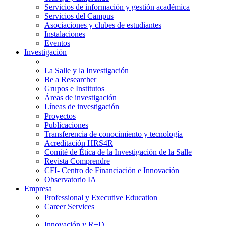
Servicios de información y gestión académica
Servicios del Campus
Asociaciones y clubes de estudiantes
Instalaciones
Eventos
Investigación
La Salle y la Investigación
Be a Researcher
Grupos e Institutos
Áreas de investigación
Líneas de investigación
Proyectos
Publicaciones
Transferencia de conocimiento y tecnología
Acreditación HRS4R
Comité de Ética de la Investigación de la Salle
Revista Comprendre
CFI- Centro de Financiación e Innovación
Observatorio IA
Empresa
Professional y Executive Education
Career Services
Innovación y R+D