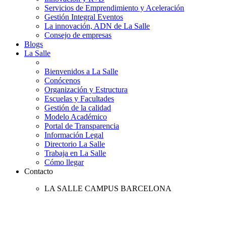
Servicios de Emprendimiento y Aceleración
Gestión Integral Eventos
La innovación, ADN de La Salle
Consejo de empresas
Blogs
La Salle
Bienvenidos a La Salle
Conócenos
Organización y Estructura
Escuelas y Facultades
Gestión de la calidad
Modelo Académico
Portal de Transparencia
Información Legal
Directorio La Salle
Trabaja en La Salle
Cómo llegar
Contacto
LA SALLE CAMPUS BARCELONA