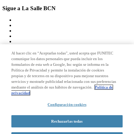
Sigue a La Salle BCN
Al hacer clic en “Aceptarlas todas”, usted acepta que FUNITEC
comunique los datos personales que pueda incluir en los
Miembro de
formularios de esta web a Google, Inc según se informa en la
Política de Privacidad y permite la instalación de cookies
propias y de terceros en su dispositivo para mejorar nuestros
servicios y mostrarle publicidad relacionada con sus preferencias
Acreditaciones
mediante el análisis de sus hábitos de navegación.
Política de
privacidad
© 2026 La Salle Campus Barcelona - URL |
Aviso legal
|
Política de
Configuración cookies
privacidad
|
Política de cookies
Formulario de búsqueda
Rechazarlas todas