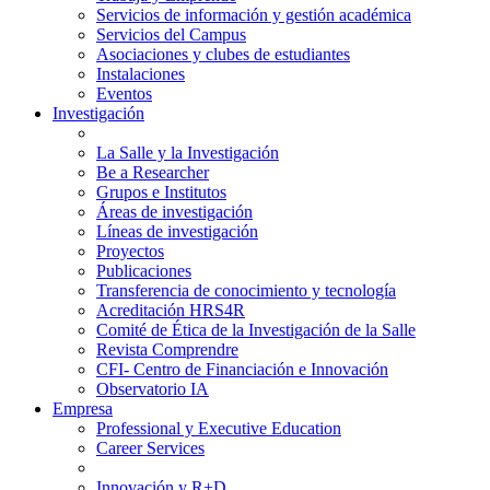
Servicios de información y gestión académica
Servicios del Campus
Asociaciones y clubes de estudiantes
Instalaciones
Eventos
Investigación
La Salle y la Investigación
Be a Researcher
Grupos e Institutos
Áreas de investigación
Líneas de investigación
Proyectos
Publicaciones
Transferencia de conocimiento y tecnología
Acreditación HRS4R
Comité de Ética de la Investigación de la Salle
Revista Comprendre
CFI- Centro de Financiación e Innovación
Observatorio IA
Empresa
Professional y Executive Education
Career Services
Innovación y R+D