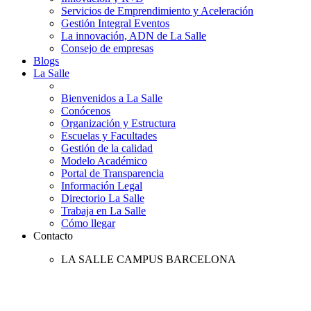
Servicios de Emprendimiento y Aceleración
Gestión Integral Eventos
La innovación, ADN de La Salle
Consejo de empresas
Blogs
La Salle
Bienvenidos a La Salle
Conócenos
Organización y Estructura
Escuelas y Facultades
Gestión de la calidad
Modelo Académico
Portal de Transparencia
Información Legal
Directorio La Salle
Trabaja en La Salle
Cómo llegar
Contacto
LA SALLE CAMPUS BARCELONA