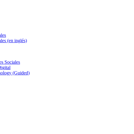
ales
les (en inglés)
es Sociales
igital
nology (Guided)