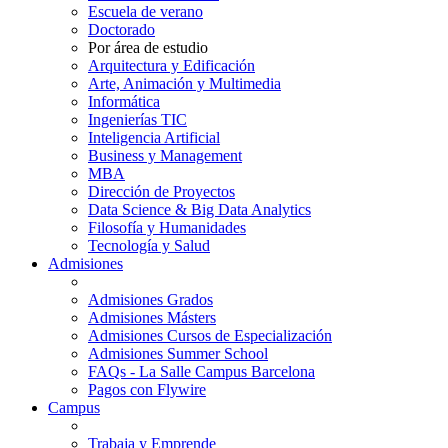
Escuela de verano
Doctorado
Por área de estudio
Arquitectura y Edificación
Arte, Animación y Multimedia
Informática
Ingenierías TIC
Inteligencia Artificial
Business y Management
MBA
Dirección de Proyectos
Data Science & Big Data Analytics
Filosofía y Humanidades
Tecnología y Salud
Admisiones
Admisiones Grados
Admisiones Másters
Admisiones Cursos de Especialización
Admisiones Summer School
FAQs - La Salle Campus Barcelona
Pagos con Flywire
Campus
Trabaja y Emprende