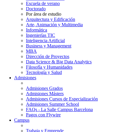
Escuela de verano
Doctorado
Por área de estudio
Arquitectura y Edificación
Arte, Animación y Multimedia
Informática
Ingenierías TIC
Inteligencia Artificial
Business y Management
MBA
Dirección de Proyectos
Data Science & Big Data Analytics
Filosofía y Humanidades
Tecnología y Salud
Admisiones
Admisiones Grados
Admisiones Másters
Admisiones Cursos de Especialización
Admisiones Summer School
FAQs - La Salle Campus Barcelona
Pagos con Flywire
Campus
Trabaja y Emprende