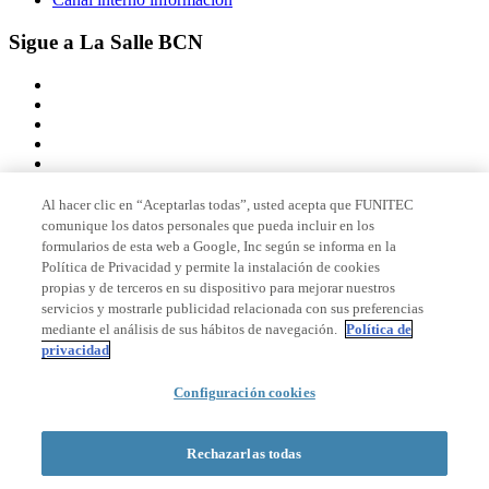
Sigue a La Salle BCN
Al hacer clic en “Aceptarlas todas”, usted acepta que FUNITEC
comunique los datos personales que pueda incluir en los
Miembro de
formularios de esta web a Google, Inc según se informa en la
Política de Privacidad y permite la instalación de cookies
propias y de terceros en su dispositivo para mejorar nuestros
servicios y mostrarle publicidad relacionada con sus preferencias
Acreditaciones
mediante el análisis de sus hábitos de navegación.
Política de
privacidad
Configuración cookies
© 2026 La Salle Campus Barcelona - URL |
Aviso legal
|
Política de
privacidad
|
Política de cookies
Rechazarlas todas
Formulario de búsqueda