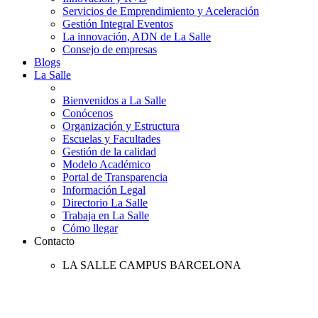
Servicios de Emprendimiento y Aceleración
Gestión Integral Eventos
La innovación, ADN de La Salle
Consejo de empresas
Blogs
La Salle
Bienvenidos a La Salle
Conócenos
Organización y Estructura
Escuelas y Facultades
Gestión de la calidad
Modelo Académico
Portal de Transparencia
Información Legal
Directorio La Salle
Trabaja en La Salle
Cómo llegar
Contacto
LA SALLE CAMPUS BARCELONA