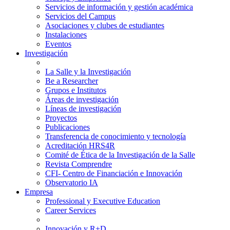
Servicios de información y gestión académica
Servicios del Campus
Asociaciones y clubes de estudiantes
Instalaciones
Eventos
Investigación
La Salle y la Investigación
Be a Researcher
Grupos e Institutos
Áreas de investigación
Líneas de investigación
Proyectos
Publicaciones
Transferencia de conocimiento y tecnología
Acreditación HRS4R
Comité de Ética de la Investigación de la Salle
Revista Comprendre
CFI- Centro de Financiación e Innovación
Observatorio IA
Empresa
Professional y Executive Education
Career Services
Innovación y R+D