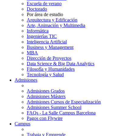
Escuela de verano
Doctorado
Por área de estudio
Arquitectura y Edificación
Arte, Animación y Multimedia
Informática
Ingenierías TIC
Inteligencia Artificial
Business y Management
MBA
Dirección de Proyectos
Data Science & Big Data Analytics
Filosofía y Humanidades
Tecnología y Salud
Admisiones
Admisiones Grados
Admisiones Másters
Admisiones Cursos de Especialización
Admisiones Summer School
FAQs - La Salle Campus Barcelona
Pagos con Flywire
Campus
Trabaja y Emprende