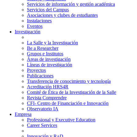
Servicios de información y gestión académica
Servicios del Campus
Asociaciones y clubes de estudiantes
Instalaciones
Eventos
Investigación
La Salle y la Investigación
Be a Researcher
Grupos e Institutos
Áreas de investigación
Líneas de investigación
Proyectos
Publicaciones
Transferencia de conocimiento y tecnología
Acreditación HRS4R
Comité de Ética de la Investigación de la Salle
Revista Comprendre
CFI- Centro de Financiación e Innovación
Observatorio IA
Empresa
Professional y Executive Education
Career Services
Innovación y R+D