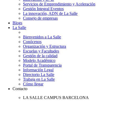
Servicios de Emprendimiento y Aceleración
Gestión Integral Eventos
La innovación, ADN de La Salle
Consejo de empresas
Blogs
La Salle
Bienvenidos a La Salle
Conócenos
Organización y Estructura
Escuelas y Facultades
Gestión de la calidad
Modelo Académico
Portal de Transparencia
Información Legal
Directorio La Salle
Trabaja en La Salle
Cómo llegar
Contacto
LA SALLE CAMPUS BARCELONA