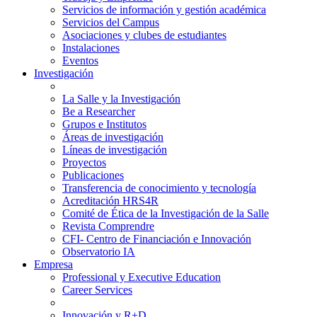
Servicios de información y gestión académica
Servicios del Campus
Asociaciones y clubes de estudiantes
Instalaciones
Eventos
Investigación
La Salle y la Investigación
Be a Researcher
Grupos e Institutos
Áreas de investigación
Líneas de investigación
Proyectos
Publicaciones
Transferencia de conocimiento y tecnología
Acreditación HRS4R
Comité de Ética de la Investigación de la Salle
Revista Comprendre
CFI- Centro de Financiación e Innovación
Observatorio IA
Empresa
Professional y Executive Education
Career Services
Innovación y R+D