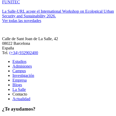
FUNITEC
La Salle-URL acoge el International Workshop on Ecological Urban
Security and Sustainability 2026.
Ver todas las novedades
Calle de Sant Joan de La Salle, 42
08022 Barcelona
España
Tel.
(+34) 932902400
Estudios
Admisiones
Campus
Investigación
Empresa
Blogs
La Salle
Contacto
Actualidad
¿Te ayudamos?