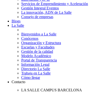
Servicios de Emprendimiento y Aceleración
Gestión Integral Eventos
La innovación, ADN de La Salle
Consejo de empresas
Blogs
La Salle
Bienvenidos a La Salle
Conócenos
Organización y Estructura
Escuelas y Facultades
Gestión de la calidad
Modelo Académico
Portal de Transparencia
Información Legal
Directorio La Salle
Trabaja en La Salle
Cómo llegar
Contacto
LA SALLE CAMPUS BARCELONA