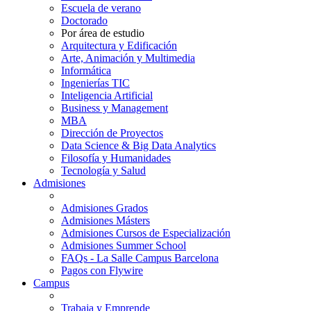
Escuela de verano
Doctorado
Por área de estudio
Arquitectura y Edificación
Arte, Animación y Multimedia
Informática
Ingenierías TIC
Inteligencia Artificial
Business y Management
MBA
Dirección de Proyectos
Data Science & Big Data Analytics
Filosofía y Humanidades
Tecnología y Salud
Admisiones
Admisiones Grados
Admisiones Másters
Admisiones Cursos de Especialización
Admisiones Summer School
FAQs - La Salle Campus Barcelona
Pagos con Flywire
Campus
Trabaja y Emprende