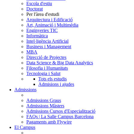
Escola d'estiu
Doctorat
Per l'àrea d'estudi
Arquitectura i Edificació
Art, Animació i Multimèdia
Enginyeries TIC
Informàtica
Intel·ligència Artificial
Business i Management
MBA
Direcció de Projectes
Data Science & Big Data Analytics
Filosofia i Humanitats
Tecnologia i Salut
Tots els estudis
Admisions i ajudes
Admissions
Admissions Graus
Admissions Màsters
Admissions Cursos d'Especialització
FAQs | La Salle Campus Barcelona
Pagaments amb Flywire
El Campus