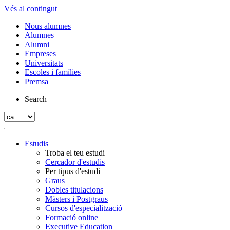
Vés al contingut
Nous alumnes
Alumnes
Alumni
Empreses
Universitats
Escoles i famílies
Premsa
Search
Estudis
Troba el teu estudi
Cercador d'estudis
Per tipus d'estudi
Graus
Dobles titulacions
Màsters i Postgraus
Cursos d'especialització
Formació online
Executive Education