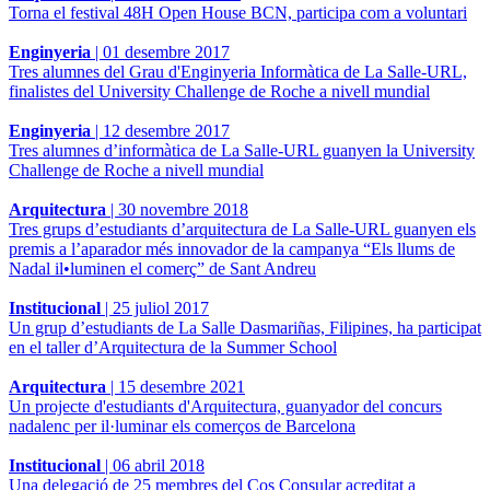
Torna el festival 48H Open House BCN, participa com a voluntari
Enginyeria
|
01 desembre 2017
Tres alumnes del Grau d'Enginyeria Informàtica de La Salle-URL,
finalistes del University Challenge de Roche a nivell mundial
Enginyeria
|
12 desembre 2017
Tres alumnes d’informàtica de La Salle-URL guanyen la University
Challenge de Roche a nivell mundial
Arquitectura
|
30 novembre 2018
Tres grups d’estudiants d’arquitectura de La Salle-URL guanyen els
premis a l’aparador més innovador de la campanya “Els llums de
Nadal il•luminen el comerç” de Sant Andreu
Institucional
|
25 juliol 2017
Un grup d’estudiants de La Salle Dasmariñas, Filipines, ha participat
en el taller d’Arquitectura de la Summer School
Arquitectura
|
15 desembre 2021
Un projecte d'estudiants d'Arquitectura, guanyador del concurs
nadalenc per il·luminar els comerços de Barcelona
Institucional
|
06 abril 2018
Una delegació de 25 membres del Cos Consular acreditat a