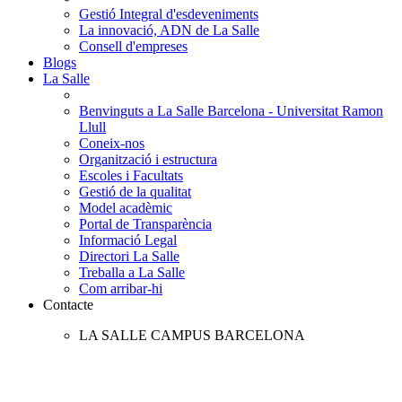
Gestió Integral d'esdeveniments
La innovació, ADN de La Salle
Consell d'empreses
Blogs
La Salle
Benvinguts a La Salle Barcelona - Universitat Ramon
Llull
Coneix-nos
Organització i estructura
Escoles i Facultats
Gestió de la qualitat
Model acadèmic
Portal de Transparència
Informació Legal
Directori La Salle
Treballa a La Salle
Com arribar-hi
Contacte
LA SALLE CAMPUS BARCELONA