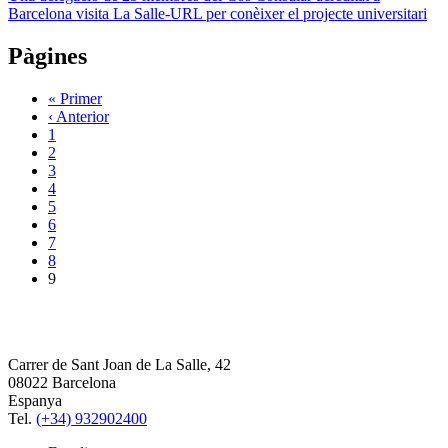
Barcelona visita La Salle-URL per conèixer el projecte universitari
Pàgines
« Primer
‹ Anterior
1
2
3
4
5
6
7
8
9
Carrer de Sant Joan de La Salle, 42
08022 Barcelona
Espanya
Tel.
(+34) 932902400