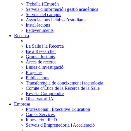
Treballa i Emprèn
Serveis d'informació i gestió acadèmica
Serveis del campus
Associacions i clubs d’estudiants
Instal·lacions
Esdeveniments
Recerca
La Salle i la Recerca
Be a Researcher
Grups i Instituts
Àrees de recerca
Linies d'investigació
Projectes
Publicacions
Transferència de coneixement i tecnologia
Comitè d’Ètica de la Recerca de la Salle
Revista Comprendre
Observatori IA
Empresa
Professional i Executive Education
Career Services
Innovació i R+D
Serveis d'Emprenedoria i Acceleració