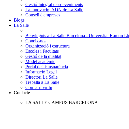
Gestió Integral d'esdeveniments
La innovació, ADN de La Salle
Consell d'empreses
Blogs
La Salle
Benvinguts a La Salle Barcelona - Universitat Ramon Llu
Coneix-nos
Organització i estructura
Escoles i Facultats
Gestió de la qualitat
Model acadèmic
Portal de Transparència
Informació Legal
Directori La Salle
Treballa a La Salle
Com arribar-hi
Contacte
LA SALLE CAMPUS BARCELONA