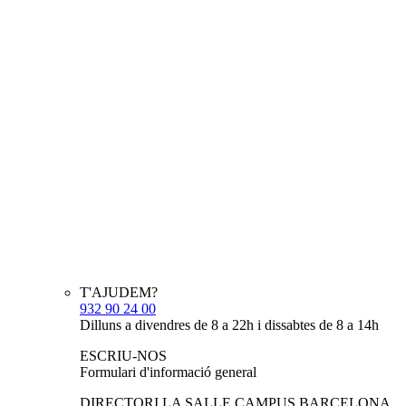
T'AJUDEM?
932 90 24 00
Dilluns a divendres de 8 a 22h i dissabtes de 8 a 14h
ESCRIU-NOS
Formulari d'informació general
DIRECTORI LA SALLE CAMPUS BARCELONA