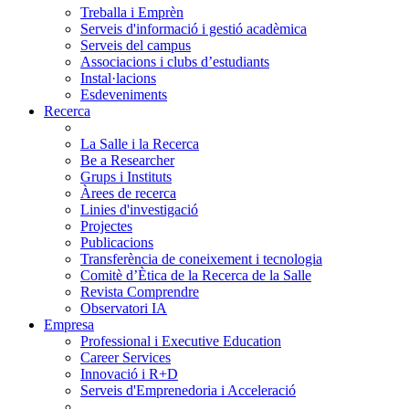
Treballa i Emprèn
Serveis d'informació i gestió acadèmica
Serveis del campus
Associacions i clubs d’estudiants
Instal·lacions
Esdeveniments
Recerca
La Salle i la Recerca
Be a Researcher
Grups i Instituts
Àrees de recerca
Linies d'investigació
Projectes
Publicacions
Transferència de coneixement i tecnologia
Comitè d’Ètica de la Recerca de la Salle
Revista Comprendre
Observatori IA
Empresa
Professional i Executive Education
Career Services
Innovació i R+D
Serveis d'Emprenedoria i Acceleració