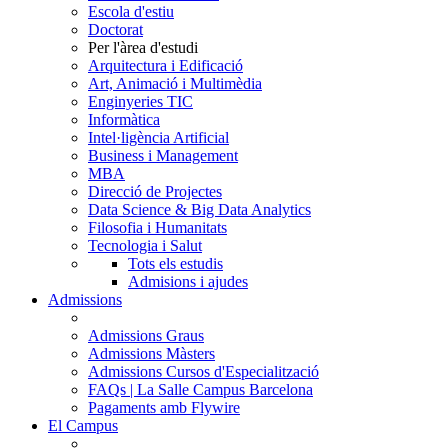
Escola d'estiu
Doctorat
Per l'àrea d'estudi
Arquitectura i Edificació
Art, Animació i Multimèdia
Enginyeries TIC
Informàtica
Intel·ligència Artificial
Business i Management
MBA
Direcció de Projectes
Data Science & Big Data Analytics
Filosofia i Humanitats
Tecnologia i Salut
Tots els estudis
Admisions i ajudes
Admissions
Admissions Graus
Admissions Màsters
Admissions Cursos d'Especialització
FAQs | La Salle Campus Barcelona
Pagaments amb Flywire
El Campus