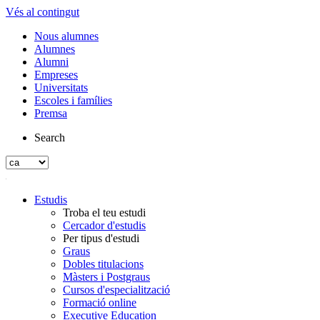
Vés al contingut
Nous alumnes
Alumnes
Alumni
Empreses
Universitats
Escoles i famílies
Premsa
Search
Estudis
Troba el teu estudi
Cercador d'estudis
Per tipus d'estudi
Graus
Dobles titulacions
Màsters i Postgraus
Cursos d'especialització
Formació online
Executive Education