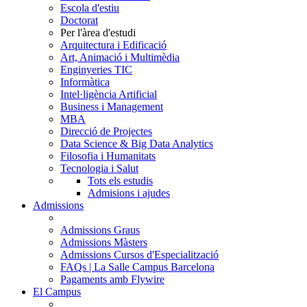
Escola d'estiu
Doctorat
Per l'àrea d'estudi
Arquitectura i Edificació
Art, Animació i Multimèdia
Enginyeries TIC
Informàtica
Intel·ligència Artificial
Business i Management
MBA
Direcció de Projectes
Data Science & Big Data Analytics
Filosofia i Humanitats
Tecnologia i Salut
Tots els estudis
Admisions i ajudes
Admissions
Admissions Graus
Admissions Màsters
Admissions Cursos d'Especialització
FAQs | La Salle Campus Barcelona
Pagaments amb Flywire
El Campus