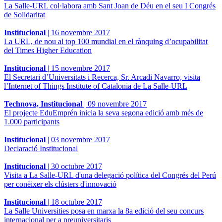
La Salle-URL col·labora amb Sant Joan de Déu en el seu I Congrés
de Solidaritat
Institucional
|
16 novembre 2017
La URL, de nou al top 100 mundial en el rànquing d’ocupabilitat
del Times Higher Education
Institucional
|
15 novembre 2017
El Secretari d’Universitats i Recerca, Sr. Arcadi Navarro, visita
l’Internet of Things Institute of Catalonia de La Salle-URL
Technova, Institucional
|
09 novembre 2017
El projecte EduEmprén inicia la seva segona edició amb més de
1.000 participants
Institucional
|
03 novembre 2017
Declaració Institucional
Institucional
|
30 octubre 2017
Visita a La Salle-URL d'una delegació política del Congrés del Perú
per conèixer els clústers d'innovació
Institucional
|
18 octubre 2017
La Salle Universities posa en marxa la 8a edició del seu concurs
internacional per a preuniversitaris