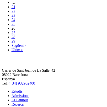
…
21
22
23
24
25
26
27
28
29
Següent ›
Últim »
Carrer de Sant Joan de La Salle, 42
08022 Barcelona
Espanya
Tel.
(+34) 932902400
Estudis
Admissions
El Campus
Recerca