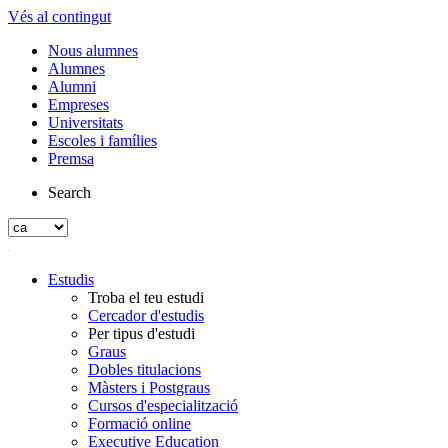
Vés al contingut
Nous alumnes
Alumnes
Alumni
Empreses
Universitats
Escoles i famílies
Premsa
Search
Estudis
Troba el teu estudi
Cercador d'estudis
Per tipus d'estudi
Graus
Dobles titulacions
Màsters i Postgraus
Cursos d'especialització
Formació online
Executive Education