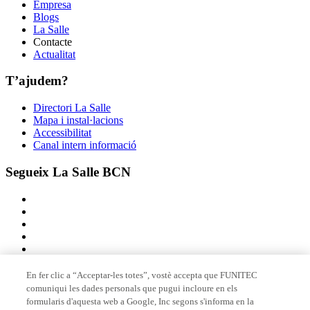
Empresa
Blogs
La Salle
Contacte
Actualitat
T’ajudem?
Directori La Salle
Mapa i instal·lacions
Accessibilitat
Canal intern informació
Segueix La Salle BCN
En fer clic a “Acceptar-les totes”, vostè accepta que FUNITEC
comuniqui les dades personals que pugui incloure en els
Membre de
formularis d'aquesta web a Google, Inc segons s'informa en la