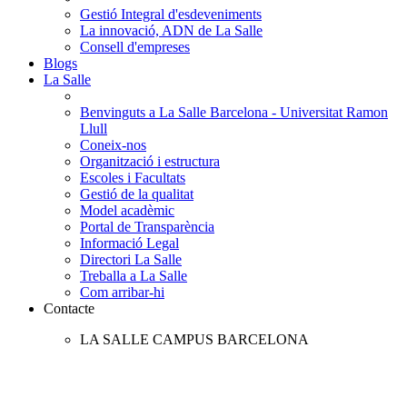
Gestió Integral d'esdeveniments
La innovació, ADN de La Salle
Consell d'empreses
Blogs
La Salle
Benvinguts a La Salle Barcelona - Universitat Ramon
Llull
Coneix-nos
Organització i estructura
Escoles i Facultats
Gestió de la qualitat
Model acadèmic
Portal de Transparència
Informació Legal
Directori La Salle
Treballa a La Salle
Com arribar-hi
Contacte
LA SALLE CAMPUS BARCELONA