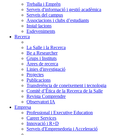
Treballa i Emprèn
Serveis d'informació i gestió acadèmica
Serveis del campus
Associacions i clubs d’estudiants
Instal·lacions
Esdeveniments
Recerca
La Salle i la Recerca
Be a Researcher
Grups i Instituts
Àrees de recerca
Linies d'investigació
Projectes
Publicacions
Transferència de coneixement i tecnologia
Comitè d’Ètica de la Recerca de la Salle
Revista Comprendre
Observatori IA
Empresa
Professional i Executive Education
Career Services
Innovació i R+D
Serveis d'Emprenedoria i Acceleració