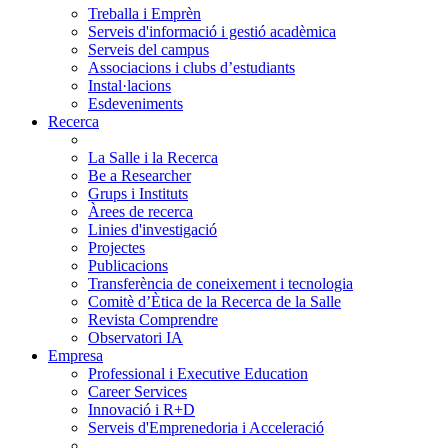
Treballa i Emprèn
Serveis d'informació i gestió acadèmica
Serveis del campus
Associacions i clubs d’estudiants
Instal·lacions
Esdeveniments
Recerca
La Salle i la Recerca
Be a Researcher
Grups i Instituts
Àrees de recerca
Linies d'investigació
Projectes
Publicacions
Transferència de coneixement i tecnologia
Comitè d’Ètica de la Recerca de la Salle
Revista Comprendre
Observatori IA
Empresa
Professional i Executive Education
Career Services
Innovació i R+D
Serveis d'Emprenedoria i Acceleració