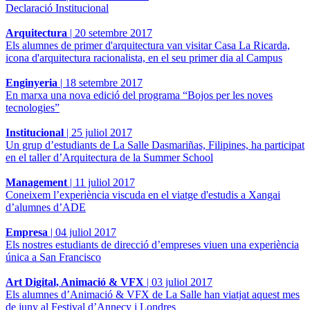
Declaració Institucional
Arquitectura
|
20 setembre 2017
Els alumnes de primer d'arquitectura van visitar Casa La Ricarda,
icona d'arquitectura racionalista, en el seu primer dia al Campus
Enginyeria
|
18 setembre 2017
En marxa una nova edició del programa “Bojos per les noves
tecnologies”
Institucional
|
25 juliol 2017
Un grup d’estudiants de La Salle Dasmariñas, Filipines, ha participat
en el taller d’Arquitectura de la Summer School
Management
|
11 juliol 2017
Coneixem l’experiència viscuda en el viatge d'estudis a Xangai
d’alumnes d’ADE
Empresa
|
04 juliol 2017
Els nostres estudiants de direcció d’empreses viuen una experiència
única a San Francisco
Art Digital, Animació & VFX
|
03 juliol 2017
Els alumnes d’Animació & VFX de La Salle han viatjat aquest mes
de juny al Festival d’Annecy i Londres