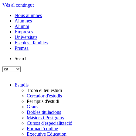
Vés al contingut
Nous alumnes
Alumnes
Alumni
Empreses
Universitats
Escoles i famílies
Premsa
Search
Estudis
Troba el teu estudi
Cercador d'estudis
Per tipus d'estudi
Graus
Dobles titulacions
Màsters i Postgraus
Cursos d'especialització
Formació online
Executive Education