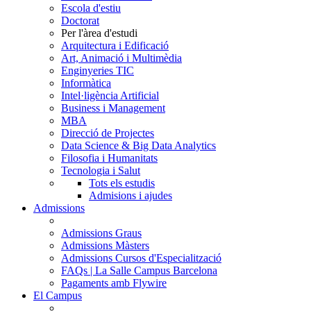
Escola d'estiu
Doctorat
Per l'àrea d'estudi
Arquitectura i Edificació
Art, Animació i Multimèdia
Enginyeries TIC
Informàtica
Intel·ligència Artificial
Business i Management
MBA
Direcció de Projectes
Data Science & Big Data Analytics
Filosofia i Humanitats
Tecnologia i Salut
Tots els estudis
Admisions i ajudes
Admissions
Admissions Graus
Admissions Màsters
Admissions Cursos d'Especialització
FAQs | La Salle Campus Barcelona
Pagaments amb Flywire
El Campus