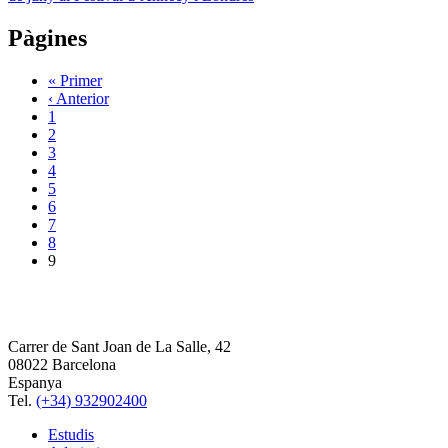
Pàgines
« Primer
‹ Anterior
1
2
3
4
5
6
7
8
9
Carrer de Sant Joan de La Salle, 42
08022 Barcelona
Espanya
Tel.
(+34) 932902400
Estudis