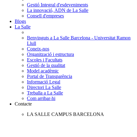
Gestió Integral d'esdeveniments
La innovació, ADN de La Salle
Consell d'empreses
Blogs
La Salle
Benvinguts a La Salle Barcelona - Universitat Ramon
Llull
Coneix-nos
Organització i estructura
Escoles i Facultats
Gestió de la qualitat
Model acadèmic
Portal de Transparència
Informació Legal
Directori La Salle
Treballa a La Salle
Com arribar-hi
Contacte
LA SALLE CAMPUS BARCELONA